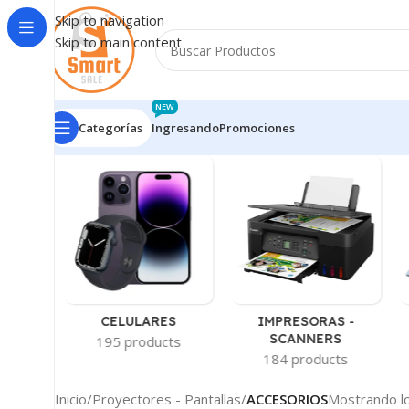
Skip to navigation
Skip to main content
NEW
Categorías
Ingresando
Promociones
-
CELULARES
IMPRESORAS -
AS
SCANNERS
195 products
ts
184 products
Inicio
/
Proyectores - Pantallas
/
ACCESORIOS
Mostrando lo