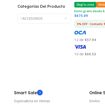
Elegí tu zona
Envi
Categorías Del Producto
Envío gratis desde $
$
675.09
ACCESORIOS
5% OFF · Contado: 
12 de
$57.94
10 de
$69.53
Añadir Al Carrito
Smart Sale
Online 
Especialista en Ventas
Envíos