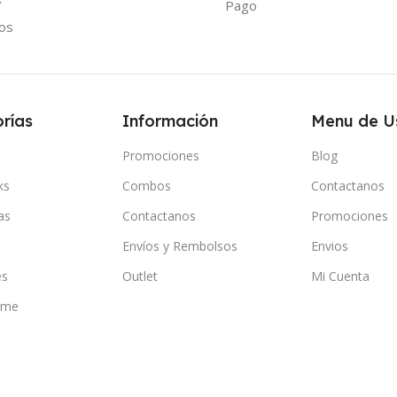
Y
Pago
os
rías
Información
Menu de U
Promociones
Blog
ks
Combos
Contactanos
as
Contactanos
Promociones
Envíos y Rembolsos
Envios
es
Outlet
Mi Cuenta
ome