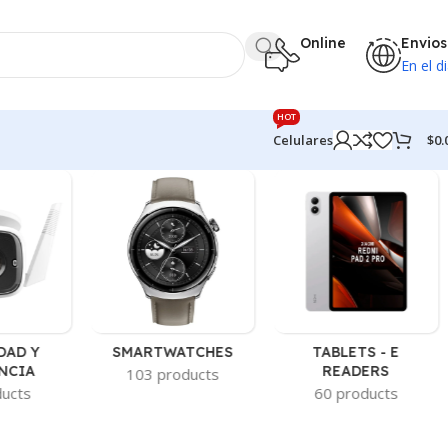
Online
Envios
En el di
HOT
$
0.
Celulares
DAD Y
SMARTWATCHES
TABLETS - E
NCIA
READERS
103 products
ducts
60 products