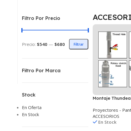
ACCESOR
Filtro Por Precio
Precio:
$540
—
$680
Filtrar
Filtro Por Marca
Stock
Montaje Thundeal
Pared o Mesa 3k
En Oferta
Proyectores - Pant
En Stock
ACCESORIOS
En Stock