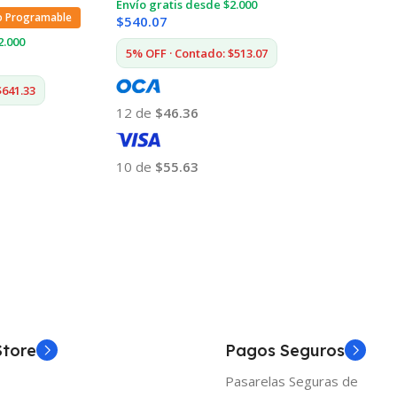
Envío gratis desde $2.000
o Programable
$
540.07
2.000
5% OFF · Contado: $513.07
$641.33
12 de
$46.36
10 de
$55.63
Añadir Al Carrito
Store
Pagos Seguros
Pasarelas Seguras de