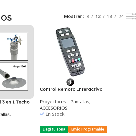
IOS
Mostrar
9
12
18
24
Control Remoto Interactivo
Inalámbrico Polyvision 12m
Proyectores - Pantallas
,
 3 en 1 Techo
ACCESORIOS
g
En Stock
allas
,
Elegí tu zona
Envio Programable