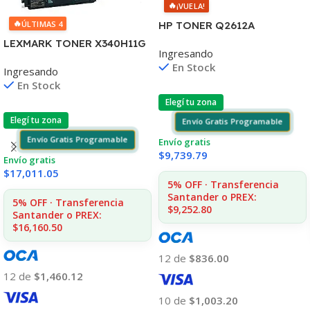
🔥
¡VUELA!
🔥
ÚLTIMAS 4
HP TONER Q2612A
1010/1012/1015/20/22
LEXMARK TONER X340H11G
Ingresando
3015/30/50 MFC1005/1319
NEGRO X342 6.000 COPIAS
En Stock
Ingresando
CP
En Stock
Elegí tu zona
Elegí tu zona
Envío Gratis Programable
Envío Gratis Programable
Envío gratis
$
9,739.79
Envío gratis
$
17,011.05
5% OFF · Transferencia
Santander o PREX:
5% OFF · Transferencia
$9,252.80
Santander o PREX:
$16,160.50
12 de
$836.00
12 de
$1,460.12
10 de
$1,003.20