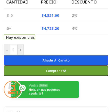
CANTIDAD
PRECIO
DESCUENTO
3-5
$
4,821.60
2%
6+
$
4,723.20
4%
Hay existencias
-
+
Añadir Al Carrito
Comprar YA!
Ventas
Online
Hola, en que podemos
ayudarte?