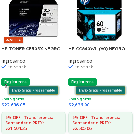
🔥
¡VUELA!
HP TONER CE505X NEGRO
HP CC640WL (60) NEGRO
LJ 2055 6.500 COPIAS CP
D2530/60
Ingresando
Ingresando
F4580/F4280/F4480/D110
En Stock
En Stock
Elegí tu zona
Elegí tu zona
Envío Gratis Programable
Envío Gratis Programable
Envío gratis
Envío gratis
$
22,636.05
$
2,636.90
5% OFF · Transferencia
5% OFF · Transferencia
Santander o PREX:
Santander o PREX:
$21,504.25
$2,505.06