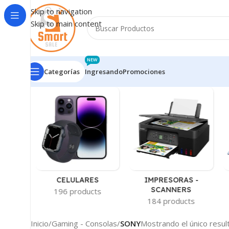
Skip to navigation
Skip to main content
NEW
Categorías
Ingresando
Promociones
-
CELULARES
IMPRESORAS -
AS
SCANNERS
196 products
ts
184 products
Inicio
/
Gaming - Consolas
/
SONY
Mostrando el único resul