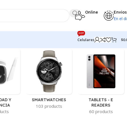
Online
Envios
En el di
HOT
$
0.
Celulares
DAD Y
SMARTWATCHES
TABLETS - E
NCIA
READERS
103 products
ducts
60 products