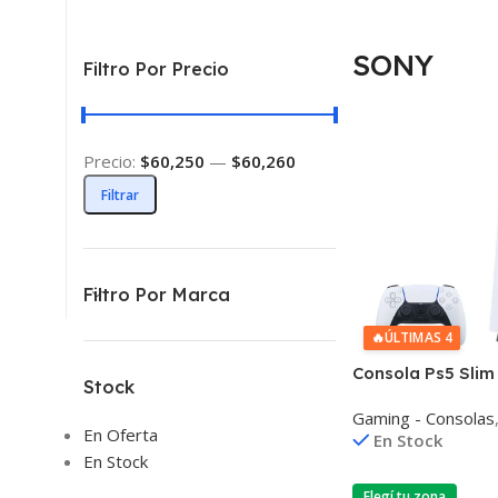
SONY
Filtro Por Precio
Precio:
$60,250
—
$60,260
Filtrar
Filtro Por Marca
🔥
ÚLTIMAS 4
Consola Ps5 Slim
Stock
Blu-ray Dvd Astr
Gaming - Consolas
Turismo 7
En Oferta
En Stock
En Stock
Elegí tu zona