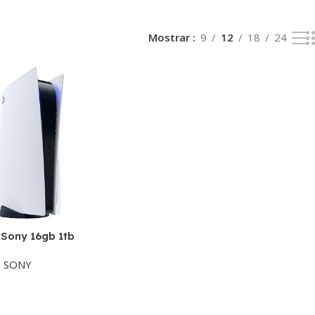
Mostrar
9
12
18
24
 Sony 16gb 1tb
o Bot + Gran
,
SONY