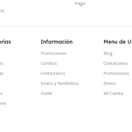
Y
Pago
os
rías
Información
Menu de U
Promociones
Blog
ks
Combos
Contactanos
as
Contactanos
Promociones
Envíos y Rembolsos
Envios
es
Outlet
Mi Cuenta
ome