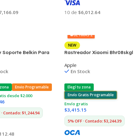
7,166.09
10 de
$6,012.64
 Al Carrito
Añadir Al Carrito
🔥
ÚLTIMAS 2
NEW
 Soporte Belkin Para
Rastreador Xiaomi Bhr08skgl
Pencil F8J206
Ip67 Bt 4 Unidades
Apple
tock
En Stock
 zona
Envio Programable
Elegí tu zona
Envío Gratis Programable
atis desde $2.000
46
Envío gratis
$
3,415.15
· Contado: $1,244.94
5% OFF · Contado: $3,244.39
112.48