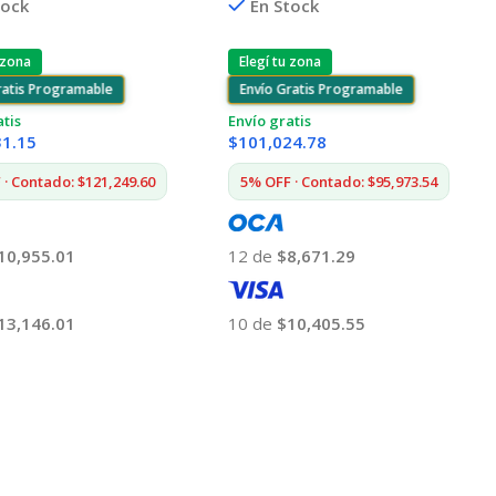
tock
En Stock
 zona
Elegí tu zona
ratis Programable
Envío Gratis Programable
atis
Envío gratis
31.15
$
101,024.78
 · Contado: $121,249.60
5% OFF · Contado: $95,973.54
10,955.01
12 de
$8,671.29
13,146.01
10 de
$10,405.55
 Al Carrito
Añadir Al Carrito