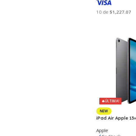
10 de
$1,227.07
Añadir Al Carrito
🔥
ÚLTIMA!
NEW
iPad Air Apple 1
iPadOS26 12mp+
Apple