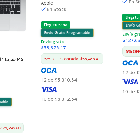
En S
Apple
En Stock
Elegí tu
Elegí tu zona
Envío G
Envío Gratis Programable
Envío gr
$
127,6
Envío gratis
$
58,375.17
5% OFF
5% OFF · Contado: $55,456.41
r 15,3» M5
12 de
$
12 de
$5,010.54
10 de
$
10 de
$6,012.64
Añadir
mable
Añadir Al Carrito
$121,249.60