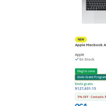
NEW
Apple Macbook Ai
16gb 512gb Mac
Apple
En Stock
Elegí tu zona
Envío Gratis Progra
Envío gratis
$
127,631.15
5% OFF · Contado: 