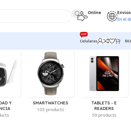
Online
Envios
En el di
HOT
$
0.
Celulares
DAD Y
SMARTWATCHES
TABLETS - E
NCIA
READERS
103 products
ducts
59 products