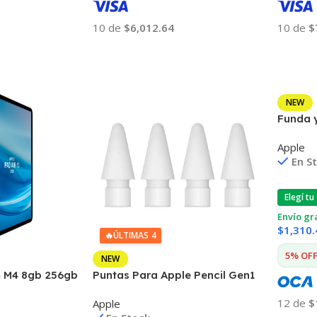
10 de
$6,012.64
10 de
$
Añadir Al Carrito
Añadir
NEW
Funda y
Apple 
Apple
En S
Elegí tu
Envío gr
$
1,310.
🔥
ÚLTIMAS 4
5% OFF 
NEW
3» M4 8gb 256gb
Puntas Para Apple Pencil Gen1
12mp
/ Gen2 Pack X4
12 de
$
Apple