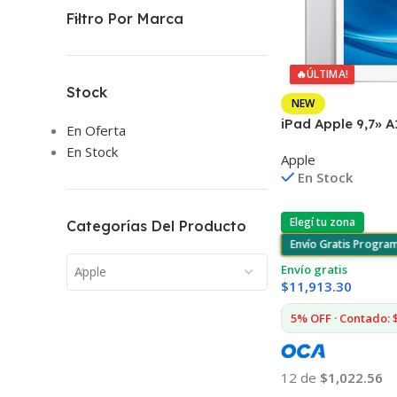
Filtro Por Marca
🔥
ÚLTIMA!
Stock
NEW
iPad Apple 9,7» 
En Oferta
IOS12 8mp+1,2m
En Stock
Apple
En Stock
Elegí tu zona
Categorías Del Producto
Envío Gratis Progra
Envío gratis
Apple
$
11,913.30
5% OFF · Contado: 
12 de
$1,022.56