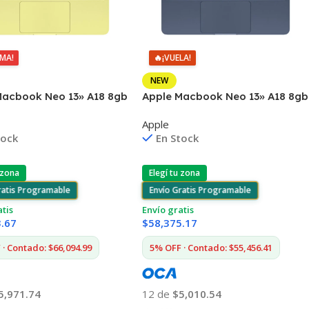
IMA!
🔥
¡VUELA!
NEW
Macbook Neo 13» A18 8gb
Apple Macbook Neo 13» A18 8gb
Mac
256gb Mac
Apple
tock
En Stock
 zona
Elegí tu zona
ratis Programable
Envío Gratis Programable
atis
Envío gratis
3.67
$
58,375.17
· Contado: $66,094.99
5% OFF · Contado: $55,456.41
5,971.74
12 de
$5,010.54