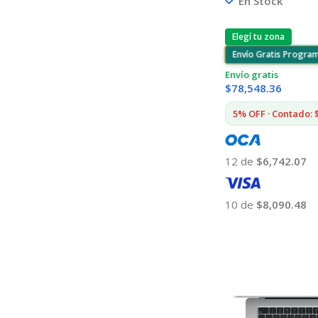
En Stock
Elegí tu zona
Envío Gratis Progra
Envío gratis
$
78,548.36
5% OFF · Contado: 
12 de
$6,742.07
10 de
$8,090.48
Añadir Al Carrito