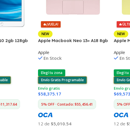
🔥
¡VUELA!
🔥
ÚLT
NEW
NEW
A10 2gb 128gb
Apple Macbook Neo 13» A18 8gb
Apple 
p
256gb Mac
512gb 
Apple
Apple
En Stock
En S
Elegí tu zona
Elegí tu
mable
Envío Gratis Programable
Envío G
Envío gratis
Envío gr
$
58,375.17
$
69,57
$11,317.64
5% OFF · Contado: $55,456.41
5% OFF 
12 de
$5,010.54
12 de
$