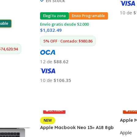
En Stock
10 de
$
Elegí tu zona
Envio Programable
Añadir
mable
Envío gratis desde $2.000
$
1,032.49
5% OFF · Contado: $980.86
$74,620.94
12 de
$88.62
10 de
$106.35
Añadir Al Carrito
🔥
ÚLTIMA!
🔥
¡VUE
Apple M
NEW
16gb 5
Apple Macbook Neo 13» A18 8gb
Apple
256gb Mac