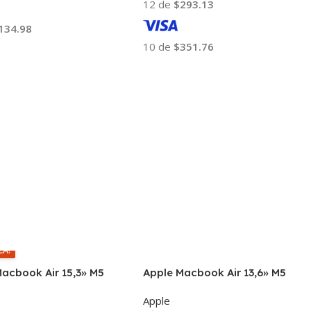
12 de
$293.13
134.98
10 de
$351.76
 Al Carrito
Añadir Al Carrito
LA!
acbook Air 15,3» M5
Apple Macbook Air 13,6» M5
12gb Mac
16gb 512gb Mac
Apple