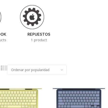
OOK
REPUESTOS
ucts
1 product