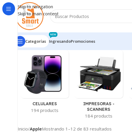
Skip to navigation
Skip to main content
NEW
Categorías
Ingresando
Promociones
-
CELULARES
IMPRESORAS -
AS
SCANNERS
194 products
ts
184 products
Inicio
/
Apple
Mostrando 1–12 de 83 resultados