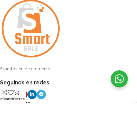
Expertos en e-commerce
Seguinos en redes
omparar
Favoritos
Carrito
Categorías
Información
Menu de Usuario
Con Nuestra App Descuentos