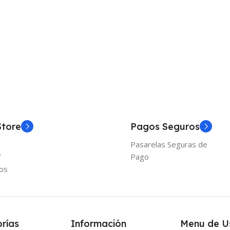
Añadir Al Carrito
Añadir
Store
Pagos Seguros
Pasarelas Seguras de
Y
Pago
os
rías
Información
Menu de U