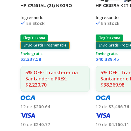
HP C9351AL (21) NEGRO
HP CB389A KIT 
D2330/J3680/3920/40/4140/43
MANTENIMIEN
Ingresando
Ingresando
55 7ML (D)
P4014/4015/451
En Stock
En Stock
Elegí tu zona
Elegí tu zona
Envío Gratis Programable
Envío Gratis Progr
Envío gratis
Envío gratis
$
2,337.58
$
40,389.45
5% OFF · Transferencia
5% OFF · Tra
Santander o PREX:
Santander o 
$2,220.70
$38,369.98
12 de
$200.64
12 de
$3,466.76
10 de
$240.77
10 de
$4,160.11