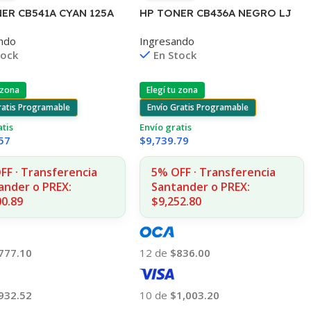
ER CB541A CYAN 125A
HP TONER CB436A NEGRO LJ
OPIAS
P1505/1505S/1120/1522 2.000
ndo
Ingresando
515/1510/1312
COPIAS
tock
En Stock
 zona
Elegí tu zona
ratis Programable
Envío Gratis Programable
atis
Envío gratis
57
$
9,739.79
FF · Transferencia
5% OFF · Transferencia
ander o PREX:
Santander o PREX:
00.89
$9,252.80
777.10
12 de
$836.00
932.52
10 de
$1,003.20