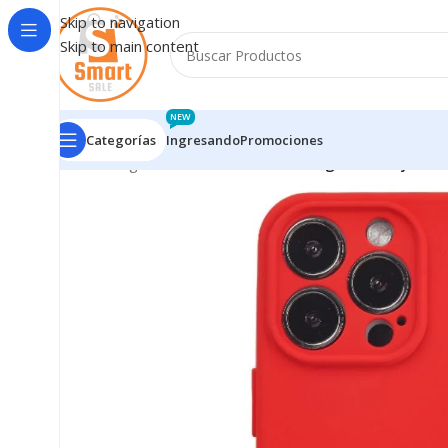
Skip to navigation
Skip to main content
NEW
Categorías
Ingresando
Promociones
Inicio
/
Ingresando
/
2in1 NSC Samsung A26 – Rojo