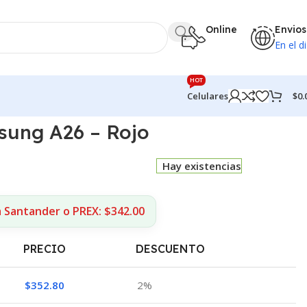
Online
Envios
En el di
HOT
$
0.
Celulares
sung A26 – Rojo
Hay existencias
a Santander o PREX: $342.00
PRECIO
DESCUENTO
$
352.80
2%