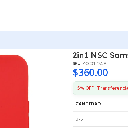
2in1 NSC Sam
SKU:
ACC017859
$
360.00
5% OFF · Transferenci
CANTIDAD
3-5