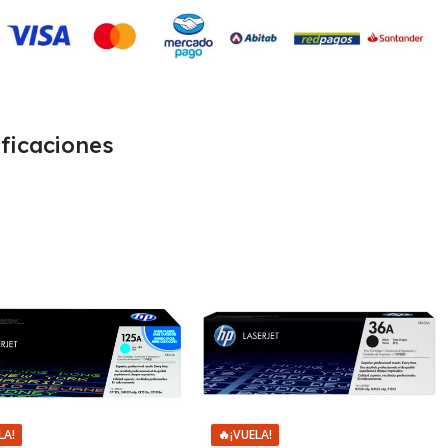
ficaciones
LA!
🔥
¡VUELA!