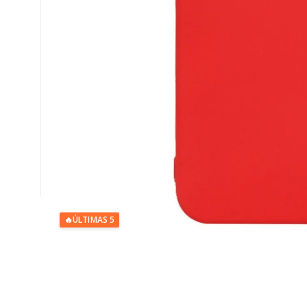
🔥
ÚLTIMAS 5