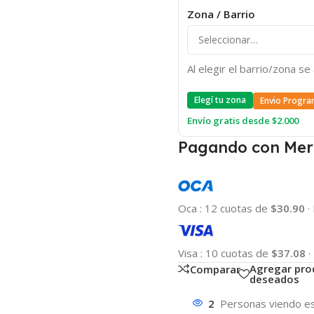
Zona / Barrio
Al elegir el barrio/zona s
Elegí tu zona
Envio Progra
Envío gratis desde $2.000
Pagando con Mer
Oca
:
12 cuotas de
$30.90
·
Visa
:
10 cuotas de
$37.08
·
Agregar pro
Comparar
deseados
2
Personas viendo es