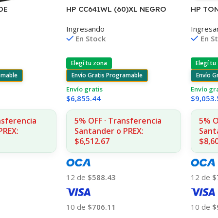
HP CC641WL (60)XL NEGRO
DE
HP TON
D2530/60
TO
1400 C
Ingresando
Ingresa
F4580/F4280/F4480/D110
5 225.000 CPS
1215/1
En Stock
En S
Elegí tu zona
Elegí tu
Envío Gratis Programable
amable
Envío G
Envío gratis
Envío gr
$
6,855.44
$
9,053.
5% OFF · Transferencia
nsferencia
5% O
Santander o PREX:
PREX:
Sant
$6,512.67
$8,6
12 de
$588.43
12 de
$
10 de
$706.11
10 de
$