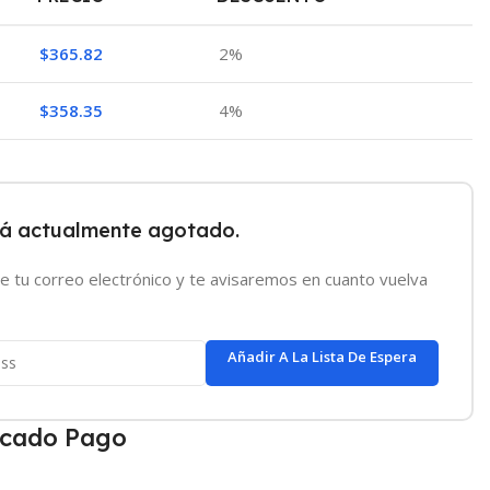
$
365.82
2%
$
358.35
4%
tá actualmente agotado.
e tu correo electrónico y te avisaremos en cuanto vuelva
Añadir A La Lista De Espera
cado Pago