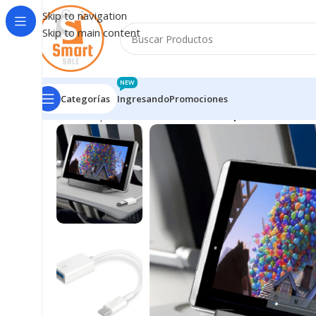
Skip to navigation
Skip to main content
NEW
Categorías
Ingresando
Promociones
Inicio
/
Adaptadores - Hub
/
USB C
/
Adaptador De Usb-C