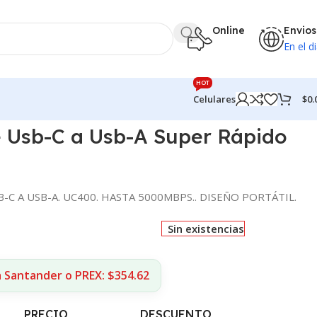
Online
Envios
En el di
HOT
$
0.
Celulares
 Usb-C a Usb-A Super Rápido
-C A USB-A. UC400. HASTA 5000MBPS.. DISEÑO PORTÁTIL.
Sin existencias
a Santander o PREX: $354.62
PRECIO
DESCUENTO