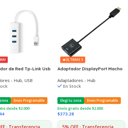
IMA!
🔥
ÚLTIMAS 5
dor de Red Tp-Link Usb
Adaptador DisplayPort Macho
igabit + Hub 3.0
A Vga Hembra Unno Full Hd
ores - Hub
,
USB
Adaptadores - Hub
tock
En Stock
 zona
Envio Programable
Elegí tu zona
Envio Programable
atis desde $2.000
Envío gratis desde $2.000
44
$
373.28
FF · Transferencia
5% OFF · Transferencia