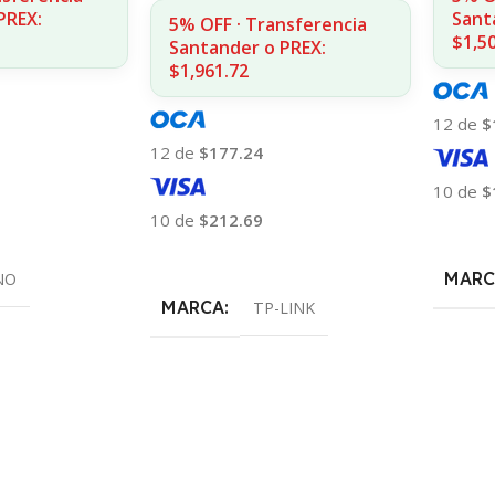
PREX:
Sant
5% OFF · Transferencia
$1,5
Santander o PREX:
$1,961.72
12 de
$
12 de
$177.24
10 de
$
10 de
$212.69
Añadir
Añadir Al Carrito
MARC
NO
MARCA
TP-LINK