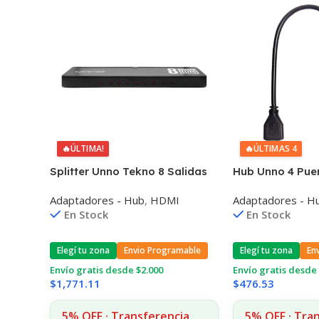
🔥
ÚLTIMA!
🔥
ÚLTIMAS 4
Splitter Unno Tekno 8 Salidas
Hub Unno 4 Pue
Hdmi Resolución 4K
Usb 3.0 Compat
Adaptadores - Hub
,
HDMI
Adaptadores - H
En Stock
En Stock
Elegí tu zona
Envio Programable
Elegí tu zona
En
Envío gratis desde $2.000
Envío gratis desde 
$
1,771.11
$
476.53
5% OFF · Transferencia
5% OFF · Tra