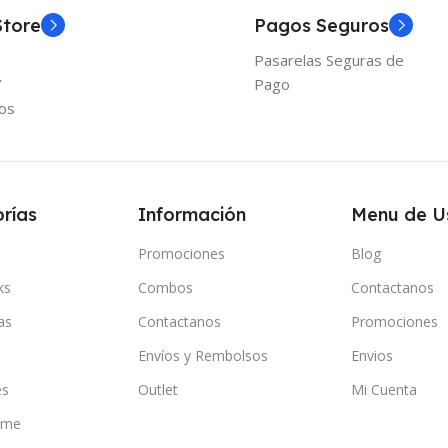
Store
Pagos Seguros
Pasarelas Seguras de
Y
Pago
os
rías
Información
Menu de U
Promociones
Blog
ks
Combos
Contactanos
as
Contactanos
Promociones
Envíos y Rembolsos
Envios
es
Outlet
Mi Cuenta
ome