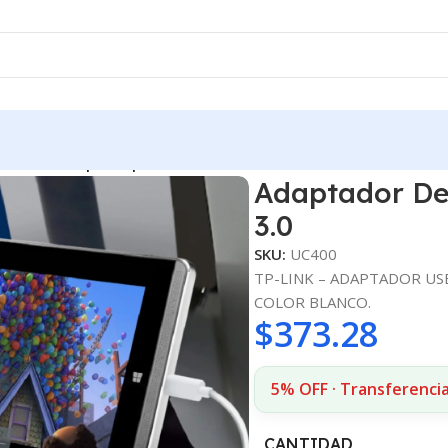
 a Usb-A Super Rápido 3.0
Adaptador De
3.0
SKU:
UC400
TP-LINK – ADAPTADOR USB
COLOR BLANCO.
$
373.28
5% OFF · Transferenci
CANTIDAD