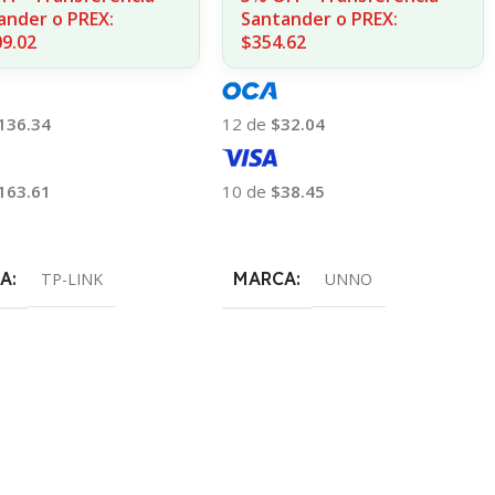
ander o PREX:
Santander o PREX:
09.02
$354.62
136.34
12 de
$32.04
163.61
10 de
$38.45
 Al Carrito
Añadir Al Carrito
A
MARCA
TP-LINK
UNNO