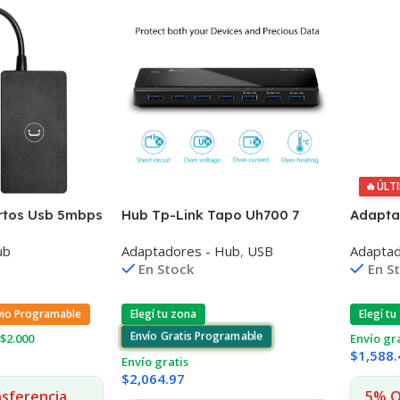
🔥
ÚLT
rtos Usb 5mbps
Hub Tp-Link Tapo Uh700 7
Adapta
ible
Puertos Usb 3.0
3.0 A G
ub
Adaptadores - Hub
,
USB
Adaptad
En Stock
En S
vio Programable
Elegí tu zona
Elegí tu
Envío Gratis Programable
$2.000
Envío gr
$
1,588.
Envío gratis
$
2,064.97
nsferencia
5% O