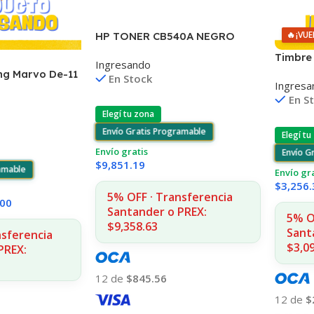
🔥
¡VUE
HP TONER CB540A NEGRO
125A 2200 COPIAS
Timbre 
Ingresando
1215/1515/1510/1312
Noctur
ng Marvo De-11
En Stock
Ingresa
l Remoto
En S
Elegí tu zona
Envío Gratis Programable
Elegí tu
Envío gratis
Envío G
$
9,851.19
ramable
Envío gr
$
3,256.
5% OFF · Transferencia
.00
Santander o PREX:
5% O
$9,358.63
Sant
nsferencia
$3,0
PREX:
12 de
$845.56
12 de
$