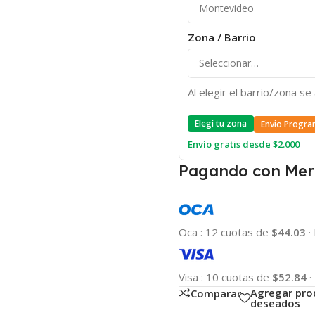
Zona / Barrio
Al elegir el barrio/zona s
Elegí tu zona
Envio Progra
Envío gratis desde $2.000
Pagando con Mer
Oca
:
12 cuotas de
$44.03
·
Visa
:
10 cuotas de
$52.84
·
Agregar pro
Comparar
deseados