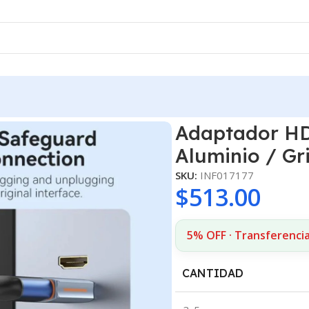
K / Aluminio / Gris AIVH0 Vention
Adaptador H
Aluminio / Gr
SKU:
INF017177
$
513.00
5% OFF · Transferenci
CANTIDAD