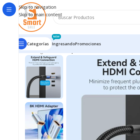
Skip to navigation
Skip to main content
NEW
Categorías
Ingresando
Promociones
Inicio
/
Ingresando
/
Adaptador HDMI Macho/Hembra / 8