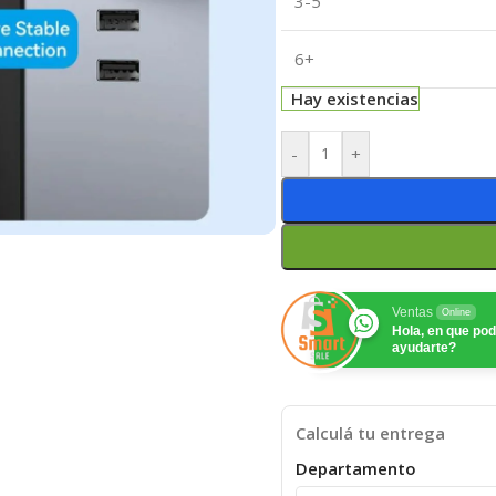
3-5
6+
Hay existencias
-
+
Ventas
Online
Hola, en que p
ayudarte?
Calculá tu entrega
Departamento