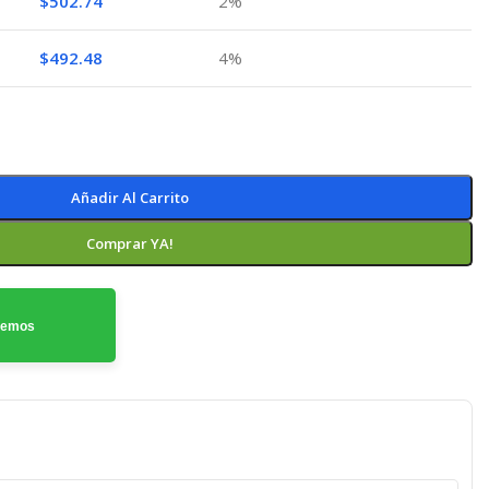
$
502.74
2%
$
492.48
4%
Añadir Al Carrito
Comprar YA!
odemos