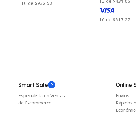
12 de
$431.06
10 de
$932.52
Añadir Al Carrito
10 de
$517.27
Añadir Al Carrito
Smart Sale
Online 
Especialista en Ventas
Envíos
de E-commerce
Rápidos 
Económic