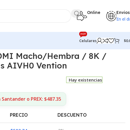
Online
Envios
En el di
HOT
$
0.
Celulares
DMI Macho/Hembra / 8K /
is AIVH0 Vention
Hay existencias
a Santander o PREX: $487.35
PRECIO
DESCUENTO