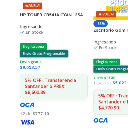
🔥
¡VUELA!
🔥
¡VUELA!
HP TONER CB541A CYAN 125A
1400 COPIAS
-33%
Ingresando
1215/1515/1510/1312
Escritorio Gami
En Stock
Rgb Con Contro
Ingresando
Elegí tu zona
En Stock
Envío Gratis Programable
Envío gratis
Elegí tu zona
$
9,053.57
Envío Gratis Prog
Envío gratis
5% OFF · Transferencia
$
5,022
$
7,465.67
Santander o PREX:
$8,600.89
5% OFF · Tra
Santander o 
$4,770.90
12 de
$777.10