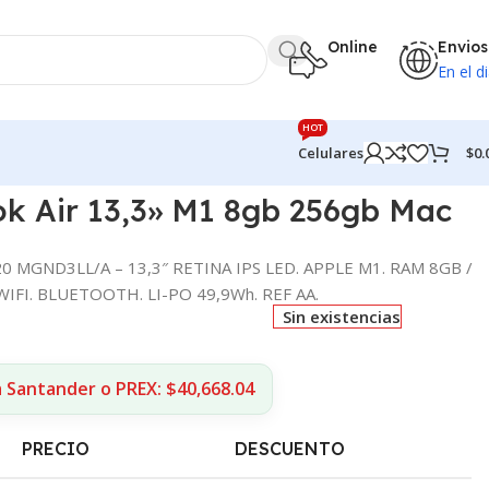
Online
Envios
En el di
HOT
$
0.
Celulares
k Air 13,3» M1 8gb 256gb Mac
 MGND3LL/A – 13,3″ RETINA IPS LED. APPLE M1. RAM 8GB /
IFI. BLUETOOTH. LI-PO 49,9Wh. REF AA.
Sin existencias
 Santander o PREX: $40,668.04
PRECIO
DESCUENTO