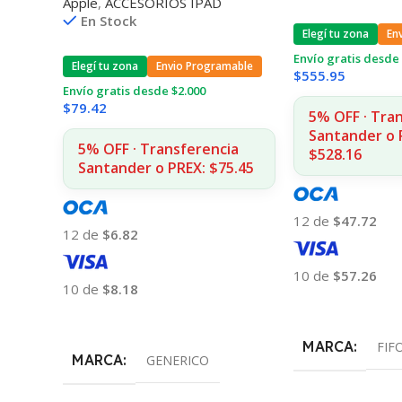
Apple
,
ACCESORIOS IPAD
En Stock
Elegí tu zona
En
Envío gratis desde 
Elegí tu zona
Envio Programable
$
555.95
Envío gratis desde $2.000
$
79.42
5% OFF · Tra
Santander o 
5% OFF · Transferencia
$528.16
Santander o PREX: $75.45
12 de
$47.72
12 de
$6.82
10 de
$57.26
10 de
$8.18
Añadir Al Carrito
Añadir Al Carrito
MARCA
FIF
MARCA
GENERICO