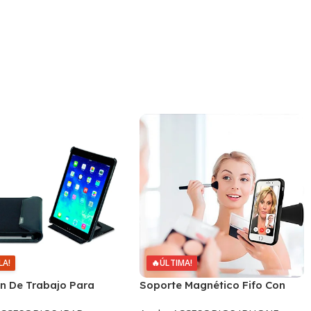
LA!
🔥
ÚLTIMA!
ón De Trabajo Para
Soporte Magnético Fifo Con
pad Mini 1 / 2 / 3
Estuche Para iPhone 6/6s Plus