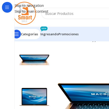
Skip to navigation
Skip to main content
NEW
Categorías
Ingresando
Promociones
Inicio
/
Notebooks - Netbooks
/
MACBOOKS
/
Apple Mac