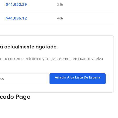
$
41,952.29
2%
$
41,096.12
4%
tá actualmente agotado.
e tu correo electrónico y te avisaremos en cuanto vuelva
Añadir A La Lista De Espera
cado Pago