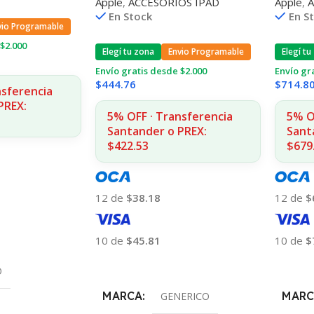
Apple
,
ACCESORIOS IPAD
Apple
,
Fellow
En Stock
En S
vio Programable
$2.000
Elegí tu zona
Envio Programable
Elegí tu
Envío gratis desde $2.000
Envío gr
$
444.76
$
714.8
nsferencia
PREX:
5% OFF · Transferencia
5% O
Santander o PREX:
Sant
$422.53
$679
12 de
$38.18
12 de
$
10 de
$45.81
10 de
$
Añadir Al Carrito
Añadir
O
MARCA
MARC
GENERICO