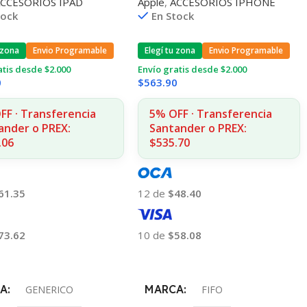
ACCESORIOS IPAD
Apple
,
ACCESORIOS IPHONE
es
tock
En Stock
 zona
Envio Programable
Elegí tu zona
Envio Programable
atis desde $2.000
Envío gratis desde $2.000
0
$
563.90
FF · Transferencia
5% OFF · Transferencia
ander o PREX:
Santander o PREX:
.06
$535.70
61.35
12 de
$48.40
73.62
10 de
$58.08
 Al Carrito
Añadir Al Carrito
A
MARCA
GENERICO
FIFO