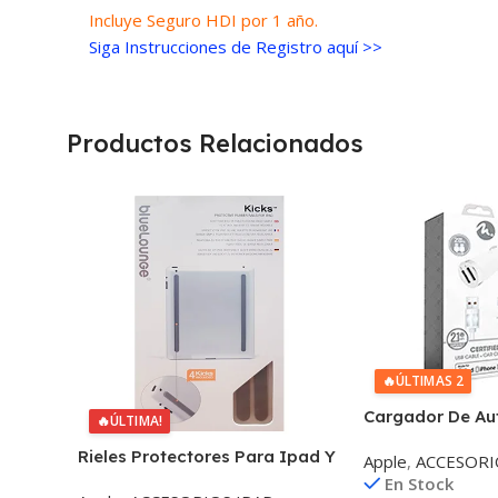
Incluye Seguro HDI por 1 año.
Siga Instrucciones de Registro aquí >>
Productos Relacionados
🔥
ÚLTIMAS 2
Cargador De Aut
🔥
ÚLTIMA!
Usb 2,1a Cable L
Rieles Protectores Para Ipad Y
Apple
,
ACCESORI
Tablet x4
En Stock