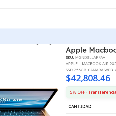
book Air 13,3» M1 8gb 256gb Mac
Apple Macboo
SKU:
MGND3LLARFAA
APPLE – MACBOOK AIR 2020
SSD 256GB. CÁMARA WEB. W
$
42,808.46
5% OFF · Transferencia
CANTIDAD