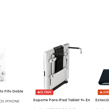
o Fifo Doble
🔥
ÚLTIMA!
🔥
¡VUE
ightning Mfi
Soporte Para iPad Tablet 9» En
Estaci
OS IPHONE
Adelante Fitrail Plegable
Apple I