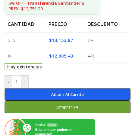
5% OFF · Transferencia Santander o
PREX: $12,751.20
CANTIDAD
PRECIO
DESCUENTO
3-5
$
13,153.87
2%
6+
$
12,885.43
4%
Hay existencias
-
+
Añadir Al Carrito
Comprar YA!
Ventas
Online
Hola, en que podemos
ayudarte?