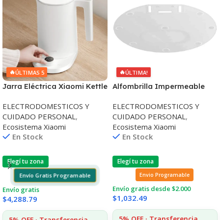
🔥
🔥
ÚLTIMAS 5
ÚLTIMA!
Jarra Eléctrica Xiaomi Kettle
Alfombrilla Impermeable
2 Pro 1800w Capacidad 1,7L
para Aspiradora Xiaomi Mi
ELECTRODOMESTICOS Y
ELECTRODOMESTICOS Y
Robot Mop P
CUIDADO PERSONAL
,
CUIDADO PERSONAL
,
Ecosistema Xiaomi
Ecosistema Xiaomi
En Stock
En Stock
Elegí tu zona
Elegí tu zona
Envío Gratis Programable
Envio Programable
Envío gratis desde $2.000
Envío gratis
$
1,032.49
$
4,288.79
5% OFF · Transferencia
5% OFF · Transferencia