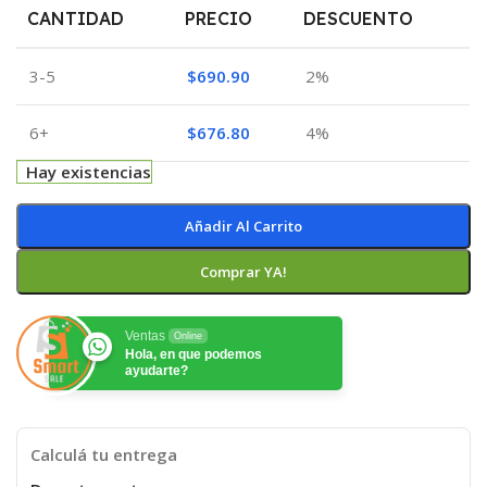
CANTIDAD
PRECIO
DESCUENTO
3-5
$
690.90
2%
6+
$
676.80
4%
Hay existencias
Añadir Al Carrito
Comprar YA!
Ventas
Online
Hola, en que podemos
ayudarte?
Calculá tu entrega