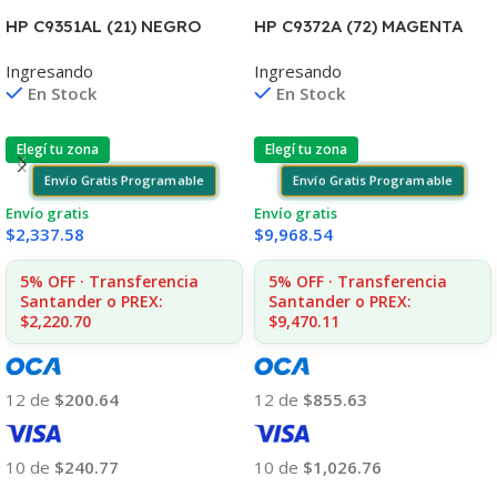
HP C9351AL (21) NEGRO
HP C9372A (72) MAGENTA
D2330/J3680/3920/40/4140
T610/1100/1300/2300/795/
Ingresando
Ingresando
/4355 7ML (D)
790 130ML UK
En Stock
En Stock
Elegí tu zona
Elegí tu zona
Envío Gratis Programable
Envío Gratis Programable
Envío gratis
Envío gratis
$
2,337.58
$
9,968.54
5% OFF · Transferencia
5% OFF · Transferencia
Santander o PREX:
Santander o PREX:
$2,220.70
$9,470.11
12 de
$200.64
12 de
$855.63
10 de
$240.77
10 de
$1,026.76