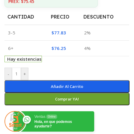
PREX: $75.45
CANTIDAD
PRECIO
DESCUENTO
3-5
$
77.83
2%
6+
$
76.25
4%
Hay existencias
-
+
Añadir Al Carrito
Comprar YA!
Ventas
Online
Hola, en que podemos
ayudarte?