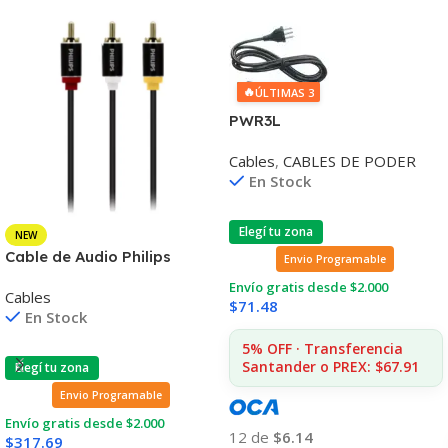
🔥
ÚLTIMAS 3
PWR3L
Cables
,
CABLES DE PODER
En Stock
Elegí tu zona
NEW
Cable de Audio Philips
Envio Programable
Swa4131/59 3RCA a 3RCA
Envío gratis desde $2.000
Cables
1.2mt
$
71.48
En Stock
5% OFF · Transferencia
Santander o PREX: $67.91
Elegí tu zona
Envio Programable
Envío gratis desde $2.000
12 de
$6.14
$
317.69