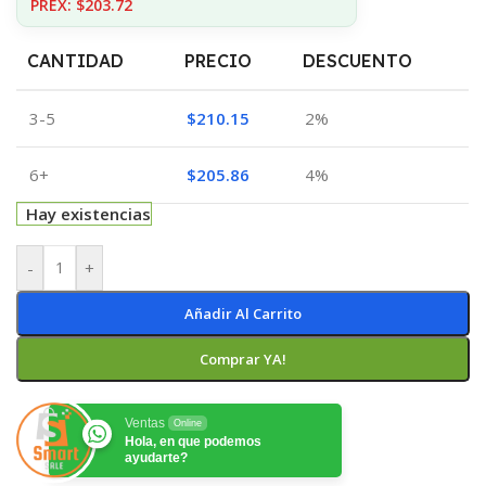
PREX: $203.72
CANTIDAD
PRECIO
DESCUENTO
3-5
$
210.15
2%
6+
$
205.86
4%
Hay existencias
-
+
Añadir Al Carrito
Comprar YA!
Ventas
Online
Hola, en que podemos
ayudarte?