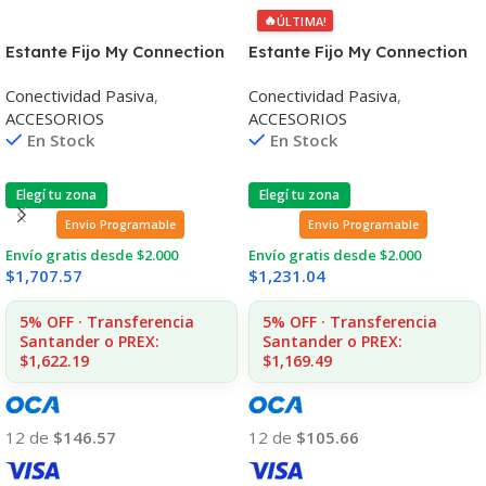
🔥
ÚLTIMA!
Estante Fijo My Connection
Estante Fijo My Connection
Para Rack de Pared 19″
Para Rack de Pared 19″
Conectividad Pasiva
,
Conectividad Pasiva
,
ACCESORIOS
ACCESORIOS
En Stock
En Stock
Elegí tu zona
Elegí tu zona
Envio Programable
Envio Programable
Envío gratis desde $2.000
Envío gratis desde $2.000
$
1,707.57
$
1,231.04
5% OFF · Transferencia
5% OFF · Transferencia
Santander o PREX:
Santander o PREX:
$1,622.19
$1,169.49
12 de
$146.57
12 de
$105.66