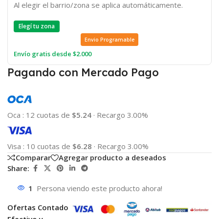
Al elegir el barrio/zona se aplica automáticamente.
Elegí tu zona
Envio Programable
Envío gratis desde $2.000
Pagando con Mercado Pago
Oca
:
12 cuotas de
$5.24
·
Recargo 3.00%
Visa
:
10 cuotas de
$6.28
·
Recargo 3.00%
Comparar
Agregar producto a deseados
Share:
1
Persona viendo este producto ahora!
Ofertas Contado
Efectivo y