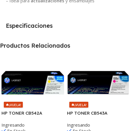
– Ideal para
actualizaciones
y ensamblajes
Especificaciones
Productos Relacionados
🔥
🔥
¡VUELA!
¡VUELA!
HP TONER CB542A
HP TONER CB543A
AMARILLO 125A 1400 COPIA
MAGENTA 125A 1400
Ingresando
Ingresando
1215/1515/1510/1312
COPIAS
En Stock
En Stock