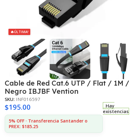
🔥
ÚLTIMA!
Cable de Red Cat.6 UTP / Flat / 1M /
Negro IBJBF Vention
SKU:
INF016597
$
195.00
Hay
existencias
5% OFF · Transferencia Santander o
PREX: $185.25