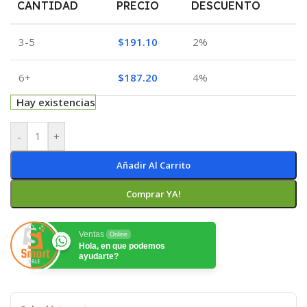
CANTIDAD
PRECIO
DESCUENTO
3-5
$
191.10
2%
6+
$
187.20
4%
Hay existencias
-
+
Añadir Al Carrito
Comprar YA!
Ventas
Online
Hola, en que podemos
ayudarte?