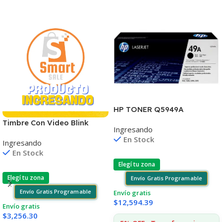
HP TONER Q5949A
1160/1320/3390/3392 2.500
Timbre Con Video Blink
Ingresando
COPIAS
Visión Nocturna Wifi 1080p
En Stock
Ingresando
En Stock
Elegí tu zona
Elegí tu zona
Envío Gratis Programable
Envío Gratis Programable
Envío gratis
$
12,594.39
Envío gratis
$
3,256.30