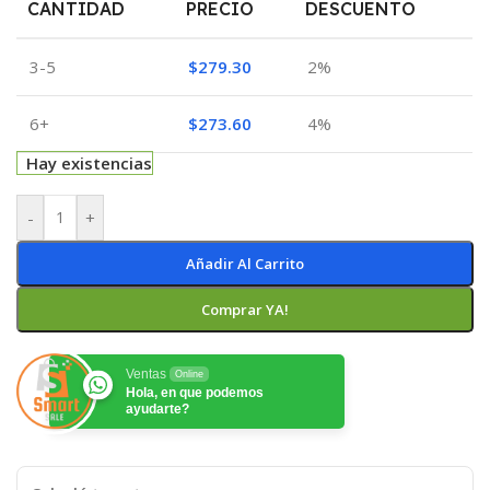
CANTIDAD
PRECIO
DESCUENTO
3-5
$
279.30
2%
6+
$
273.60
4%
Hay existencias
-
+
Añadir Al Carrito
Comprar YA!
Ventas
Online
Hola, en que podemos
ayudarte?