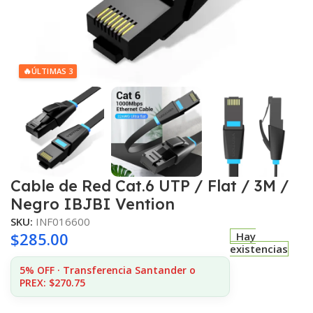
🔥
ÚLTIMAS 3
Cable de Red Cat.6 UTP / Flat / 3M /
Negro IBJBI Vention
SKU:
INF016600
$
285.00
Hay
existencias
5% OFF · Transferencia Santander o
PREX: $270.75