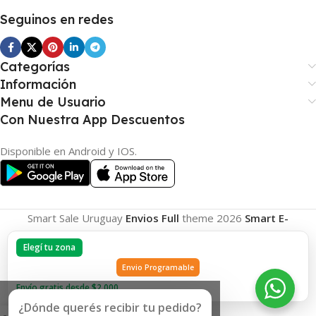
Seguinos en redes
Categorías
Información
Menu de Usuario
Con Nuestra App Descuentos
Disponible en Android y IOS.
Smart Sale Uruguay
Envios Full
theme
2026
Smart E-
Commerce
.
Elegí tu zona
Envio Programable
Envío gratis desde $2.000
¿Dónde querés recibir tu pedido?