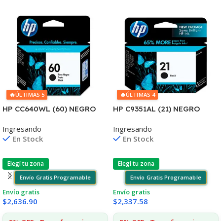
🔥
🔥
ÚLTIMAS 5
ÚLTIMAS 4
HP CC640WL (60) NEGRO
HP C9351AL (21) NEGRO
D2530/60
D2330/J3680/3920/40/4140
Ingresando
Ingresando
F4580/F4280/F4480/D110
/4355 7ML (D)
En Stock
En Stock
Elegí tu zona
Elegí tu zona
Envío Gratis Programable
Envío Gratis Programable
Envío gratis
Envío gratis
$
2,636.90
$
2,337.58