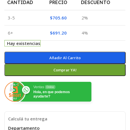
CANTIDAD
PRECIO
DESCUENTO
3-5
$
705.60
2%
6+
$
691.20
4%
Hay existencias
Añadir Al Carrito
Comprar YA!
Ventas
Online
Hola, en que podemos
ayudarte?
Calculá tu entrega
Departamento