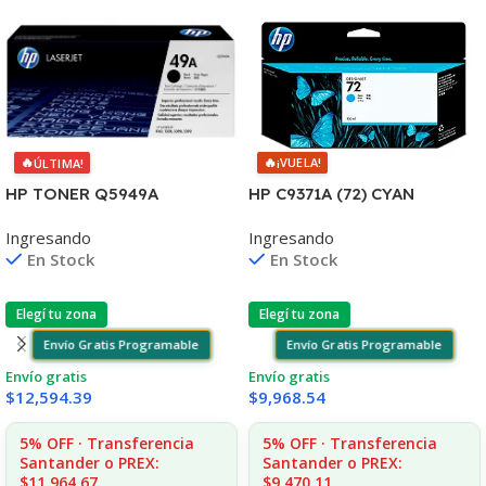
🔥
🔥
¡VUELA!
ÚLTIMA!
HP C9371A (72) CYAN
HP TONER Q5949A
T610/1100/1300/2300/770/
1160/1320/3390/3392 2.500
Ingresando
Ingresando
795/790 130ML UK
COPIAS
En Stock
En Stock
Elegí tu zona
Elegí tu zona
Envío Gratis Programable
Envío Gratis Programable
Envío gratis
Envío gratis
$
9,968.54
$
12,594.39
5% OFF · Transferencia
5% OFF · Transferencia
Santander o PREX:
Santander o PREX:
$9,470.11
$11,964.67