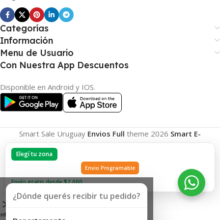
Categorías
Información
Menu de Usuario
Con Nuestra App Descuentos
Disponible en Android y IOS.
Smart Sale Uruguay
Envios Full
theme
2026
Smart E-
Commerce
.
Elegí tu zona
Envio Programable
Envío gratis desde $2.000
¿Dónde querés recibir tu pedido?
omparar
Favoritos
Carrito