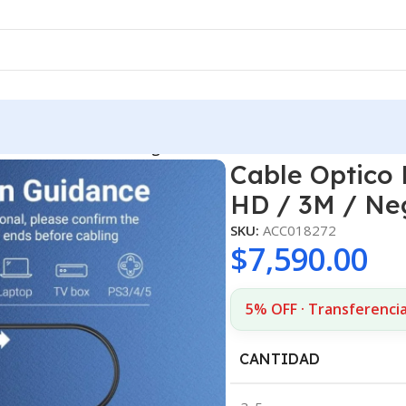
ho/Macho HD / 3M / Negro ALABI Vention
Cable Optico
HD / 3M / Ne
SKU:
ACC018272
$
7,590.00
5% OFF · Transferencia
CANTIDAD