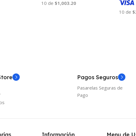
10 de
$1,003.20
10 de
$
Añadir Al Carrito
Añadir
Store
Pagos Seguros
Pasarelas Seguras de
Y
Pago
os
rías
Información
Menu de U