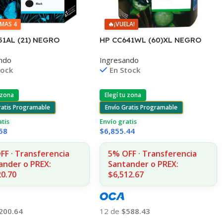
IMAS 4
🔥
¡VUELA!
51AL (21) NEGRO
HP CC641WL (60)XL NEGRO
J3680/3920/40/4140/43
D2530/60
ndo
Ingresando
(D)
F4580/F4280/F4480/D110
tock
En Stock
 zona
Elegí tu zona
ratis Programable
Envío Gratis Programable
atis
Envío gratis
58
$
6,855.44
FF · Transferencia
5% OFF · Transferencia
ander o PREX:
Santander o PREX:
20.70
$6,512.67
200.64
12 de
$588.43