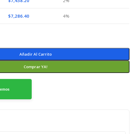
$
7,438.20
2%
$
7,286.40
4%
Añadir Al Carrito
Comprar YA!
odemos