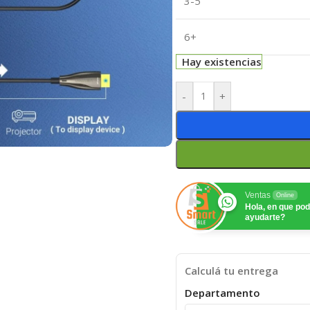
3-5
6+
Hay existencias
-
+
Ventas
Online
Hola, en que p
ayudarte?
Calculá tu entrega
Departamento