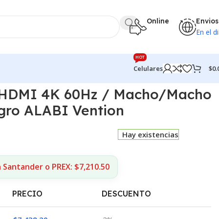
Online
Envios
En el di
HOT
$
0.
Celulares
 HDMI 4K 60Hz / Macho/Macho
gro ALABI Vention
Hay existencias
 Santander o PREX: $7,210.50
PRECIO
DESCUENTO