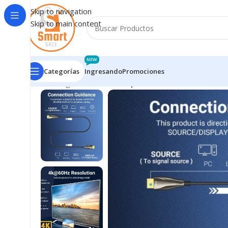
Skip to navigation
Skip to main content
NEW
Categorías
Ingresando
Promociones
Inicio
/
Ingresando
/
Cable Optico HDMI 4K 60Hz / Mac