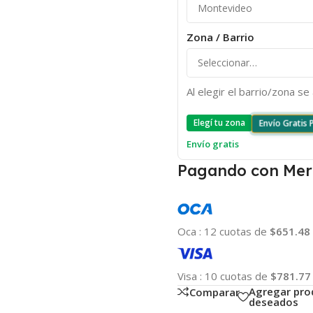
Zona / Barrio
Al elegir el barrio/zona s
Elegí tu zona
Envío Gratis
Envío gratis
Pagando con Mer
Oca
:
12 cuotas de
$651.48
Visa
:
10 cuotas de
$781.77
Agregar pro
Comparar
deseados