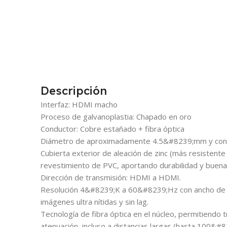
Descripción
Interfaz: HDMI macho
Proceso de galvanoplastia: Chapado en oro
Conductor: Cobre estañado + fibra óptica
Diámetro de aproximadamente 4.5&#8239;mm y const
Cubierta exterior de aleación de zinc (más resistente
revestimiento de PVC, aportando durabilidad y buena
Dirección de transmisión: HDMI a HDMI.
Resolución 4&#8239;K a 60&#8239;Hz con ancho de
imágenes ultra nítidas y sin lag.
Tecnología de fibra óptica en el núcleo, permitiendo 
atenuación, incluso a distancias largas (hasta 100&#