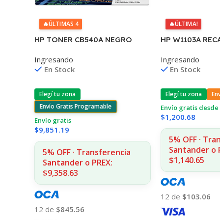
🔥
ÚLTIMAS 4
🔥
ÚLTIMA!
HP TONER CB540A NEGRO
HP W1103A REC
125A 2200 COPIAS
103A NEVERST
Ingresando
Ingresando
1215/1515/1510/1312
1000/1001/1020
En Stock
En Stock
Elegí tu zona
Elegí tu zona
En
Envío Gratis Programable
Envío gratis desde 
$
1,200.68
Envío gratis
$
9,851.19
5% OFF · Tra
Santander o 
5% OFF · Transferencia
$1,140.65
Santander o PREX:
$9,358.63
12 de
$103.06
12 de
$845.56