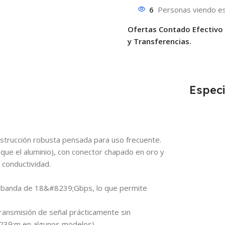
6
Personas viendo es
Ofertas Contado Efectivo
y Transferencias.
Especi
rucción robusta pensada para uso frecuente.
 que el aluminio), con conector chapado en oro y
 conductividad.
 banda de 18&#8239;Gbps, lo que permite
transmisión de señal prácticamente sin
8239;m en algunos modelos).