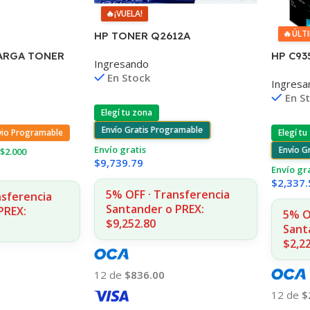
🔥
¡VUELA!
🔥
ÚLT
HP TONER Q2612A
1010/1012/1015/20/22
HP C93
ARGA TONER
Ingresando
3015/30/50 MFC1005/1319
D2330/
OP
En Stock
Ingresa
55 7ML 
/1200 (B)
En S
Elegí tu zona
Envío Gratis Programable
Elegí tu
vio Programable
Envío gratis
Envío G
$2.000
$
9,739.79
Envío gr
$
2,337.
5% OFF · Transferencia
nsferencia
Santander o PREX:
PREX:
5% O
$9,252.80
Sant
$2,2
12 de
$836.00
12 de
$