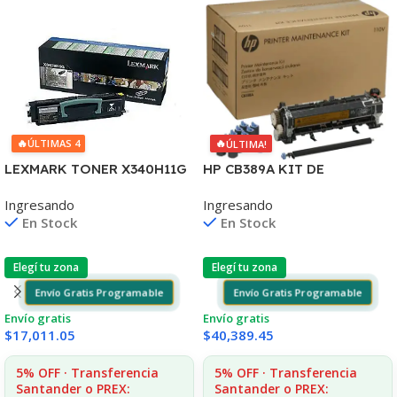
🔥
🔥
ÚLTIMAS 4
ÚLTIMA!
LEXMARK TONER X340H11G
HP CB389A KIT DE
NEGRO X342 6.000 COPIAS
MANTENIMIENTO
Ingresando
Ingresando
CP
P4014/4015/4515 225.000
En Stock
En Stock
CPS
Elegí tu zona
Elegí tu zona
Envío Gratis Programable
Envío Gratis Programable
Envío gratis
Envío gratis
$
17,011.05
$
40,389.45
5% OFF · Transferencia
5% OFF · Transferencia
Santander o PREX:
Santander o PREX: