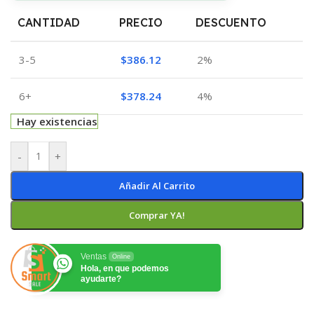
CANTIDAD
PRECIO
DESCUENTO
3-5
$
386.12
2%
6+
$
378.24
4%
Hay existencias
-
+
Añadir Al Carrito
Comprar YA!
Ventas
Online
Hola, en que podemos
ayudarte?