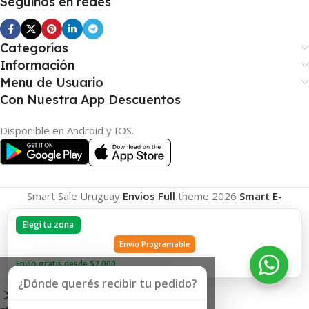
Seguinos en redes
Categorías
Información
Menu de Usuario
Con Nuestra App Descuentos
Disponible en Android y IOS.
Smart Sale Uruguay
Envios Full
theme
2026
Smart E-
Commerce
.
Elegí tu zona
Envio Programable
Envío gratis desde $2.000
¿Dónde querés recibir tu pedido?