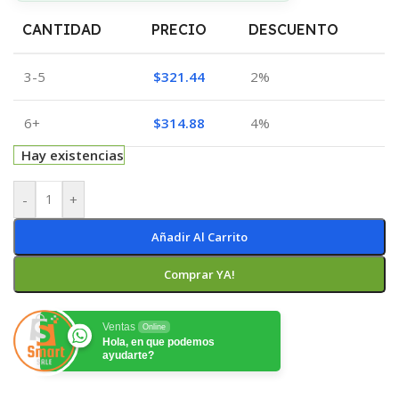
CANTIDAD
PRECIO
DESCUENTO
3-5
$
321.44
2%
6+
$
314.88
4%
Hay existencias
-
+
Añadir Al Carrito
Comprar YA!
Ventas
Online
Hola, en que podemos
ayudarte?