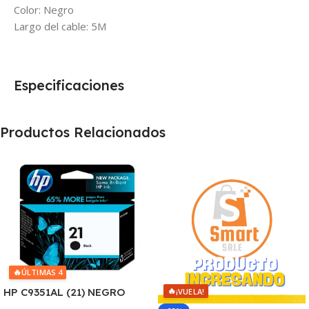
Color: Negro
Largo del cable: 5M
Especificaciones
Productos Relacionados
🔥
ÚLTIMAS 4
🔥
HP C9351AL (21) NEGRO
¡VUELA!
D2330/J3680/3920/40/4140