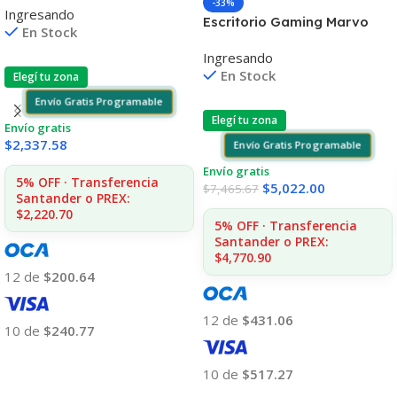
-33%
Ingresando
/4355 7ML (D)
Escritorio Gaming Marvo
En Stock
De-11 Rgb Con Control
Ingresando
Remoto
En Stock
Elegí tu zona
Envío Gratis Programable
Elegí tu zona
Envío gratis
$
2,337.58
Envío Gratis Programable
Envío gratis
5% OFF · Transferencia
$
5,022.00
$
7,465.67
Santander o PREX:
$2,220.70
5% OFF · Transferencia
Santander o PREX:
$4,770.90
12 de
$200.64
12 de
$431.06
10 de
$240.77
Añadir Al Carrito
10 de
$517.27