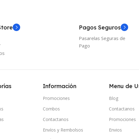
Store
Pagos Seguros
Pasarelas Seguras de
Y
Pago
os
rías
Información
Menu de U
Promociones
Blog
ks
Combos
Contactanos
as
Contactanos
Promociones
Envíos y Rembolsos
Envios