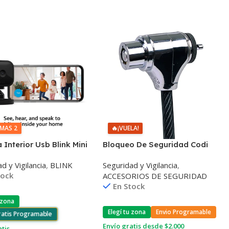
IMAS 2
🔥
¡VUELA!
Interior Usb Blink Mini
Bloqueo De Seguridad Codi
sión Nocturna
A02008 Clave Maestra 2 Llaves
d y Vigilancia
,
BLINK
Seguridad y Vigilancia
,
tock
ACCESORIOS DE SEGURIDAD
En Stock
 zona
Elegí tu zona
Envio Programable
ratis Programable
Envío gratis desde $2.000
atis