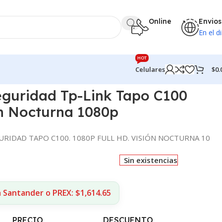
Online
Envios
En el di
HOT
$
0.
Celulares
guridad Tp-Link Tapo C100
ón Nocturna 1080p
URIDAD TAPO C100. 1080P FULL HD. VISIÓN NOCTURNA 10
Sin existencias
 Santander o PREX: $1,614.65
PRECIO
DESCUENTO