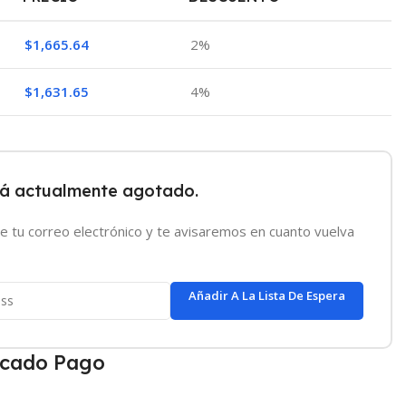
$
1,665.64
2%
$
1,631.65
4%
tá actualmente agotado.
e tu correo electrónico y te avisaremos en cuanto vuelva
Añadir A La Lista De Espera
cado Pago