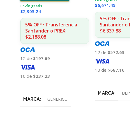
$
6,671.45
Envío gratis
$
2,303.24
5% OFF · Tra
5% OFF · Transferencia
Santander o 
Santander o PREX:
$6,337.88
$2,188.08
12 de
$572.63
12 de
$197.69
10 de
$687.16
10 de
$237.23
Añadir Al Carrito
Añadir Al Carrito
MARCA
BLI
MARCA
GENERICO