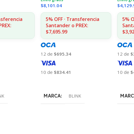
$
8,101.04
$
4,129.
nsferencia
5% OFF · Transferencia
5% O
PREX:
Santander o PREX:
Sant
$7,695.99
$3,9
12 de
$695.34
12 de
$
10 de
$834.41
10 de
$
Añadir Al Carrito
Añadir
MARCA
MARC
NK
BLINK