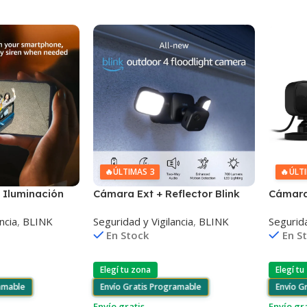
🔥
ÚLTIMAS 3
🔥
ÚLT
 Iluminación
Cámara Ext + Reflector Blink
Cámara 
ink Wired
Outdoor 4 Floodlight Camera
1 X2 Vi
ncia
,
BLINK
Seguridad y Vigilancia
,
BLINK
Segurida
era
En Stock
En S
Elegí tu zona
Elegí tu
ramable
Envío Gratis Programable
Envío G
Envío gratis
Envío gr