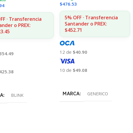
$
476.53
94
5% OFF · Transferencia
FF · Transferencia
Santander o PREX:
ander o PREX:
$452.71
23.45
12 de
$40.90
354.49
10 de
$49.08
425.38
Añadir Al Carrito
 Al Carrito
MARCA
GENERICO
A
BLINK