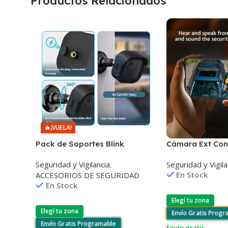
Productos Relacionados
🔥
¡VUELA!
Pack de Soportes Blink
Cámara Ext Con
Outdoor 4 Camera x3 + Sync
Intermitente Bl
Seguridad y Vigilancia
,
Seguridad y Vigila
Module 2 x1
Floodlight Cam
En Stock
ACCESORIOS DE SEGURIDAD
En Stock
Elegí tu zona
Elegí tu zona
Envío Gratis Prog
Envío Gratis Programable
Envío gratis