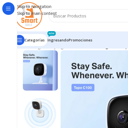
Skip to navigation
Skip to main content
NEW
Categorías
Ingresando
Promociones
Inicio
/
Seguridad y Vigilancia
/
Cámara De Seguridad Tp-