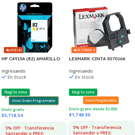
🔥
🔥
¡VUELA!
ÚLTIMAS 4
HP C4913A (82) AMARILLO
LEXMARK CINTA 3070166
DESIGNJET
2380/2390/2480/2580
Ingresando
Ingresando
10PS/500/510/800/810
4.000 CPS 11A3540
En Stock
En Stock
UK(D)
Elegí tu zona
Elegí tu zona
Envío Gratis Programable
Envio Programable
Envío gratis desde $2.000
Envío gratis
$
1,748.30
$
5,718.54
5% OFF · Transferencia
5% OFF · Transferencia
Santander o PREX:
Santander o PREX: