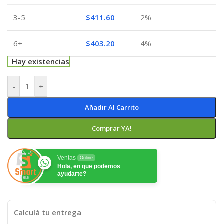
3-5
$
411.60
2%
6+
$
403.20
4%
Hay existencias
-
+
Añadir Al Carrito
Comprar YA!
Ventas
Online
Hola, en que podemos
ayudarte?
Calculá tu entrega