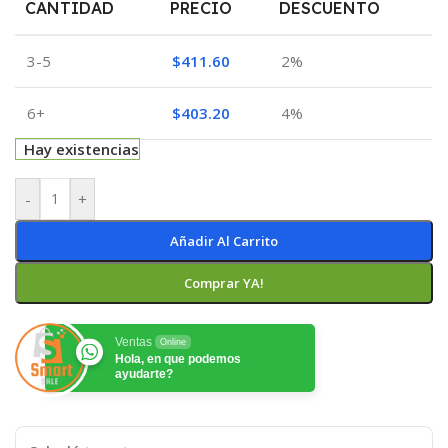
CANTIDAD
PRECIO
DESCUENTO
3-5
$
411.60
2%
6+
$
403.20
4%
Hay existencias
-
+
Añadir Al Carrito
Comprar YA!
Ventas
Online
Hola, en que podemos
ayudarte?