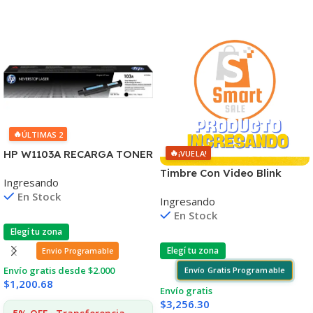
🔥
ÚLTIMAS 2
🔥
HP W1103A RECARGA TONER
¡VUELA!
103A NEVERSTOP
Timbre Con Video Blink
Ingresando
1000/1001/1020/1200 (B)
Visión Nocturna Wifi 1080p
En Stock
Ingresando
En Stock
Elegí tu zona
Elegí tu zona
Envio Programable
Envío gratis desde $2.000
Envío Gratis Programable
$
1,200.68
Envío gratis
$
3,256.30