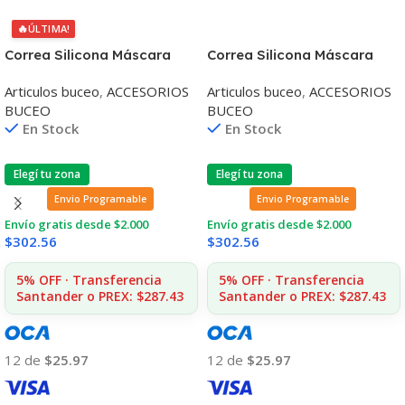
🔥
ÚLTIMA!
Correa Silicona Máscara
Correa Silicona Máscara
Aropec
Aropec
Articulos buceo
,
ACCESORIOS
Articulos buceo
,
ACCESORIOS
BUCEO
BUCEO
En Stock
En Stock
Elegí tu zona
Elegí tu zona
Envio Programable
Envio Programable
Envío gratis desde $2.000
Envío gratis desde $2.000
$
302.56
$
302.56
5% OFF · Transferencia
5% OFF · Transferencia
Santander o PREX: $287.43
Santander o PREX: $287.43
12 de
$25.97
12 de
$25.97