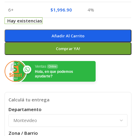
6+
$
1,996.90
4%
Hay existencias
Añadir Al Carrito
Comprar YA!
Ventas
Online
Hola, en que podemos
ayudarte?
Calculá tu entrega
Departamento
Zona / Barrio