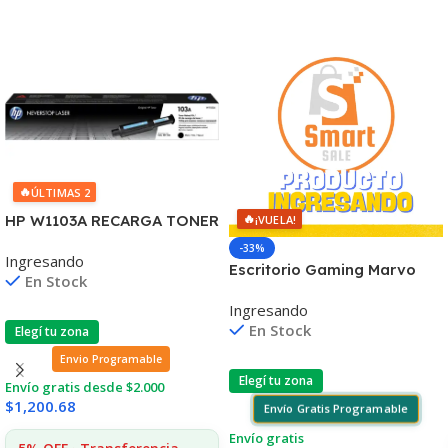
🔥
ÚLTIMAS 2
🔥
HP W1103A RECARGA TONER
¡VUELA!
103A NEVERSTOP
-33%
Ingresando
1000/1001/1020/1200 (B)
Escritorio Gaming Marvo
En Stock
De-11 Rgb Con Control
Ingresando
Remoto
En Stock
Elegí tu zona
Envio Programable
Elegí tu zona
Envío gratis desde $2.000
$
1,200.68
Envío Gratis Programable
Envío gratis