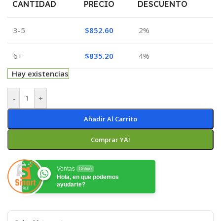
CANTIDAD
PRECIO
DESCUENTO
3-5
$
852.60
2%
6+
$
835.20
4%
Hay existencias
-
+
Añadir Al Carrito
Comprar YA!
Ventas
Online
Hola, en que podemos
ayudarte?