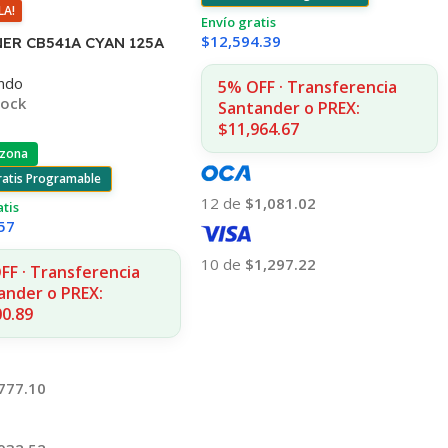
LA!
Envío gratis
$
12,594.39
ER CB541A CYAN 125A
OPIAS
ndo
515/1510/1312
5% OFF · Transferencia
tock
Santander o PREX:
$11,964.67
 zona
ratis Programable
12 de
$1,081.02
atis
57
10 de
$1,297.22
FF · Transferencia
ander o PREX:
Añadir Al Carrito
00.89
777.10