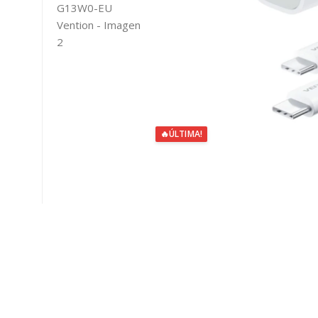
🔥
ÚLTIMA!