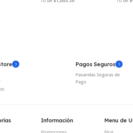
10 de
$1,003.20
10 de
$
Añadir Al Carrito
Añadir
Store
Pagos Seguros
Pasarelas Seguras de
Y
Pago
os
rías
Información
Menu de U
Promociones
Blog