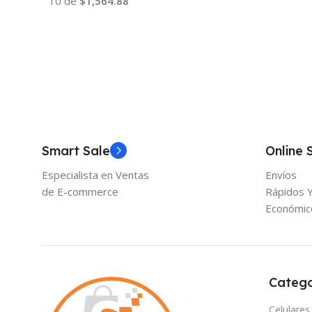
10 de
$1,564.88
Añadir Al Carrito
Añadir Al Carrito
Smart Sale
Online 
Especialista en Ventas
Envíos
de E-commerce
Rápidos 
Económic
Catego
Celulares