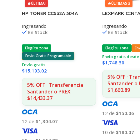
🔥
ÚLTIMAS 3
🔥
ÚLTIMA!
LEXMARK CINTA
HP TONER CC532A 304A
2380/2390/248
AMARILLO
Ingresando
Ingresando
CPS 11A3540
2020/2025/2030/2320 2.800
En Stock
En Stock
CPS CP
Elegí tu zona
En
Elegí tu zona
Envío Gratis Programable
Envío gratis desde 
$
1,748.30
Envío gratis
$
15,193.02
5% OFF · Tra
Santander o 
5% OFF · Transferencia
$1,660.89
Santander o PREX:
$14,433.37
12 de
$150.06
12 de
$1,304.07
10 de
$180.07