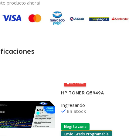
te producto ahora!
ficaciones
🔥
ÚLTIMA!
HP TONER Q5949A
1160/1320/3390/3392 2.500
Ingresando
COPIAS
En Stock
Elegí tu zona
Envío Gratis Programable