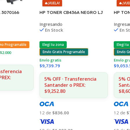
🔥
¡VUELA!
🔥
¡VUE
 3070166
HP TONER CB436A NEGRO LJ
HP TON
0/2580 4.000
P1505/1505S/1120/1522 2.000
1400 C
Ingresando
Ingresa
COPIAS
1215/1
En Stock
En S
vio Programable
Elegí tu zona
Elegí tu
Envío Gratis Programable
Envío G
$2.000
Envío gratis
Envío gr
$
9,739.79
$
9,053.
nsferencia
PREX:
5% OFF · Transferencia
5% O
Santander o PREX:
Sant
$9,252.80
$8,6
12 de
$836.00
12 de
$