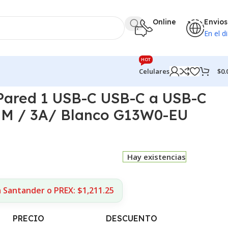
Online
Envios
En el di
HOT
$
0.
Celulares
Pared 1 USB-C USB-C a USB-C
1M / 3A/ Blanco G13W0-EU
Hay existencias
 Santander o PREX: $1,211.25
PRECIO
DESCUENTO