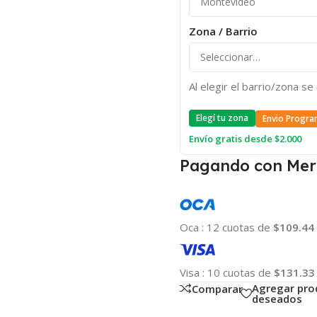
Zona / Barrio
Al elegir el barrio/zona s
Elegí tu zona
Envio Progra
Envío gratis desde $2.000
Pagando con Mer
Oca
:
12 cuotas de
$109.44
Visa
:
10 cuotas de
$131.33
Agregar pro
Comparar
deseados