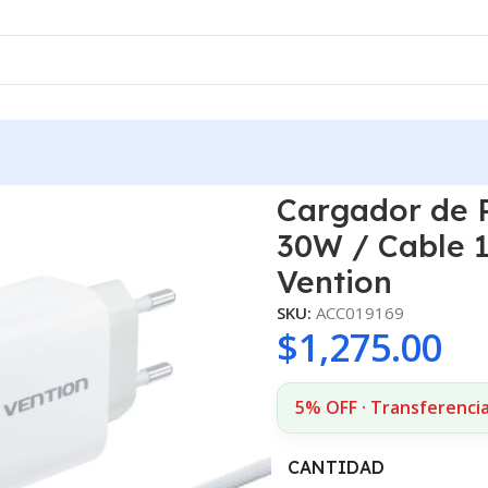
 a USB-C 30W / Cable 1M / 3A/ Blanco G13W0-EU Vention
Cargador de 
30W / Cable 
Vention
SKU:
ACC019169
$
1,275.00
5% OFF · Transferencia
CANTIDAD