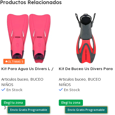
Productos Relacionados
🔥
ÚLTIMAS 5
Kit Para Agua Us Divers L /
Kit De Buceo Us Divers Para
XL
Niños
Articulos buceo
,
BUCEO
Articulos buceo
,
BUCEO
NIÑOS
NIÑOS
En Stock
En Stock
Elegí tu zona
Elegí tu zona
Envío Gratis Programable
Envío Gratis Programable