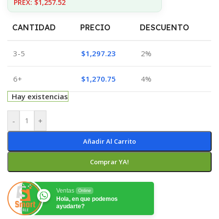
PREX: $1,257.52
CANTIDAD
PRECIO
DESCUENTO
3-5
$
1,297.23
2%
6+
$
1,270.75
4%
Hay existencias
-
+
Añadir Al Carrito
Comprar YA!
Ventas
Online
Hola, en que podemos
ayudarte?