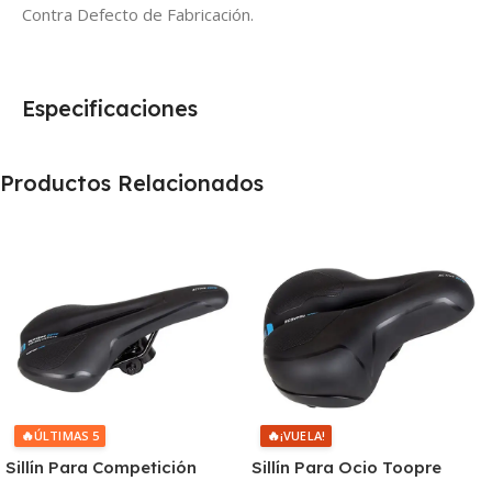
Contra Defecto de Fabricación.
Especificaciones
Productos Relacionados
🔥
🔥
ÚLTIMAS 5
¡VUELA!
Sillín Para Competición
Sillín Para Ocio Toopre
Toopre Grueso Suave
Grueso Suave Transpirable