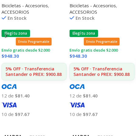
Bicicletas - Accesorios
,
Bicicletas - Accesorios
,
Transpirable
ACCESORIOS
ACCESORIOS
En Stock
En Stock
Elegí tu zona
Elegí tu zona
Envio Programable
Envio Programable
Envío gratis desde $2.000
Envío gratis desde $2.000
$
948.30
$
948.30
5% OFF · Transferencia
5% OFF · Transferencia
Santander o PREX: $900.88
Santander o PREX: $900.88
12 de
$81.40
12 de
$81.40
10 de
$97.67
10 de
$97.67
Añadir Al Carrito
Añadir Al Carrito