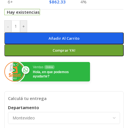
6+
$
862.33
4%
Hay existencias
-
+
Añadir Al Carrito
Comprar YA!
Ventas
Online
Hola, en que podemos
ayudarte?
Calculá tu entrega
Departamento