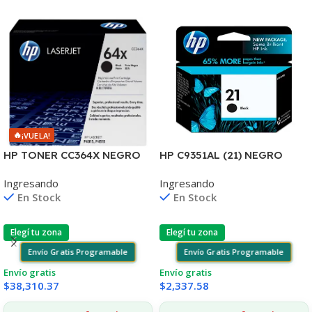
🔥
¡VUELA!
HP C9351AL (21) NEGRO
HP TONER CC364X NEGRO
D2330/J3680/3920/40/4140
P4010/4015/4515 24.000
Ingresando
Ingresando
/4355 7ML (D)
COPIAS
En Stock
En Stock
Elegí tu zona
Elegí tu zona
Envío Gratis Programable
Envío Gratis Programable
Envío gratis
Envío gratis
$
2,337.58
$
38,310.37