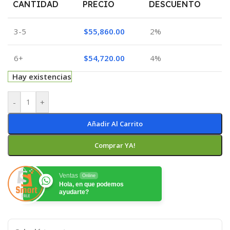
CANTIDAD
PRECIO
DESCUENTO
3-5
$
55,860.00
2%
6+
$
54,720.00
4%
Hay existencias
-
+
Añadir Al Carrito
Comprar YA!
Ventas
Online
Hola, en que podemos
ayudarte?