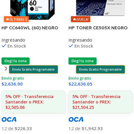
🔥
🔥
ÚLTIMAS 5
¡VUELA!
HP CC640WL (60) NEGRO
HP TONER CE505X NEGRO
D2530/60
LJ 2055 6.500 COPIAS CP
Ingresando
Ingresando
F4580/F4280/F4480/D110
En Stock
En Stock
Elegí tu zona
Elegí tu zona
Envío Gratis Programable
Envío Gratis Programable
Envío gratis
Envío gratis
$
2,636.90
$
22,636.05
5% OFF · Transferencia
5% OFF · Transferencia
Santander o PREX:
Santander o PREX:
$2,505.06
$21,504.25
12 de
$226.33
12 de
$1,942.93