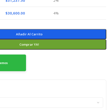
$
31,237.50
2%
$
30,600.00
4%
Añadir Al Carrito
Comprar YA!
odemos