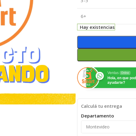
3-5
6+
Hay existencias
Ventas
Online
Hola, en que p
ayudarte?
Calculá tu entrega
Departamento