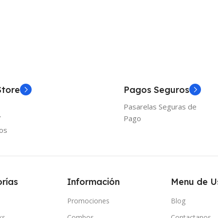
Añadir Al Carrito
Añadir
Store
Pagos Seguros
Pasarelas Seguras de
Y
Pago
os
rías
Información
Menu de U
Promociones
Blog
ks
Combos
Contactanos