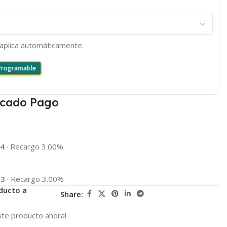
e aplica automáticamente.
 Programable
cado Pago
94
·
Recargo 3.00%
13
·
Recargo 3.00%
ducto a
Share:
te producto ahora!