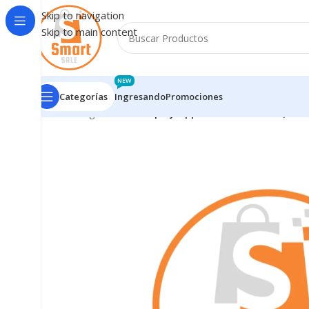
Skip to navigation
Skip to main content
NEW
Categorías
Ingresando
Promociones
Inicio
/
Ingresando
/
Display Apple iPhone 16 Pro (Sof