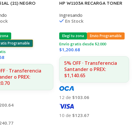
51AL (21) NEGRO
HP W1103A RECARGA TONER
J3680/3920/40/4140/43
103A NEVERSTOP
ndo
Ingresando
(D)
1000/1001/1020/1200 (B)
tock
En Stock
 zona
Elegí tu zona
Envio Programable
ratis Programable
Envío gratis desde $2.000
$
1,200.68
atis
58
5% OFF · Transferencia
Santander o PREX:
FF · Transferencia
$1,140.65
ander o PREX:
20.70
12 de
$103.06
200.64
10 de
$123.67
240.77
Añadir Al Carrito