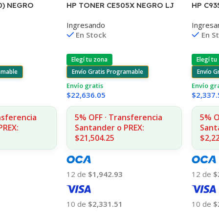
0) NEGRO
HP TONER CE505X NEGRO LJ
HP C93
2055 6.500 COPIAS CP
D2330/
Ingresando
Ingresa
4480/D110
55 7ML 
En Stock
En S
Elegí tu zona
Elegí tu
amable
Envío Gratis Programable
Envío G
Envío gratis
Envío gr
$
22,636.05
$
2,337.
nsferencia
5% OFF · Transferencia
5% O
PREX:
Santander o PREX:
Sant
$21,504.25
$2,2
12 de
$1,942.93
12 de
$
10 de
$2,331.51
10 de
$