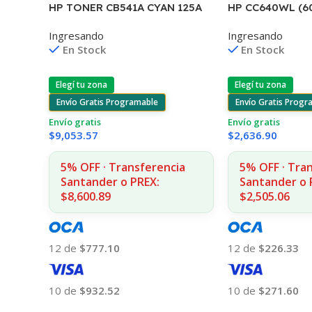
HP CC640WL (6
HP TONER CB541A CYAN 125A
D2530/60
1400 COPIAS
Ingresando
Ingresando
F4580/F4280/F
1215/1515/1510/1312
En Stock
En Stock
Elegí tu zona
Elegí tu zona
Envío Gratis Progr
Envío Gratis Programable
Envío gratis
Envío gratis
$
2,636.90
$
9,053.57
5% OFF · Tra
5% OFF · Transferencia
Santander o 
Santander o PREX:
$2,505.06
$8,600.89
12 de
$226.33
12 de
$777.10
10 de
$271.60
10 de
$932.52