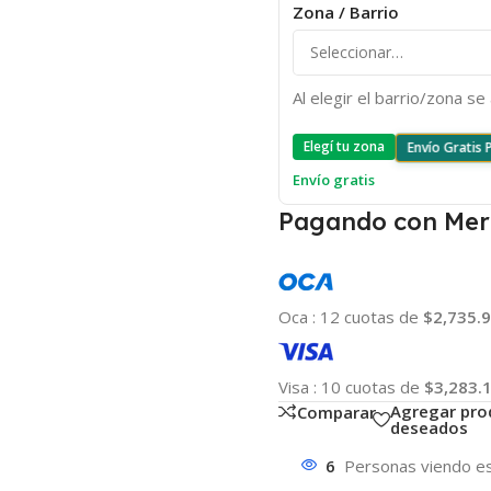
Zona / Barrio
Al elegir el barrio/zona s
Elegí tu zona
Envío Gratis
Envío gratis
Pagando con Mer
Oca
:
12 cuotas de
$2,735.
Visa
:
10 cuotas de
$3,283.
Agregar pro
Comparar
deseados
6
Personas viendo es