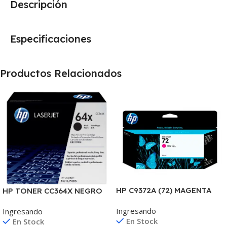
Descripción
Especificaciones
Productos Relacionados
HP C9372A (72) MAGENTA
HP TONER CC364X NEGRO
T610/1100/1300/2300/795/
P4010/4015/4515 24.000
Ingresando
Ingresando
790 130ML UK
COPIAS
En Stock
En Stock