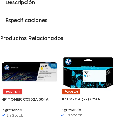
Descripción
Especificaciones
Productos Relacionados
🔥
🔥
¡VUELA!
ÚLTIMA!
HP C9371A (72) CYAN
HP TONER CC532A 304A
T610/1100/1300/2300/770/
AMARILLO
Ingresando
Ingresando
795/790 130ML UK
2020/2025/2030/2320
En Stock
En Stock
2.800 CPS CP