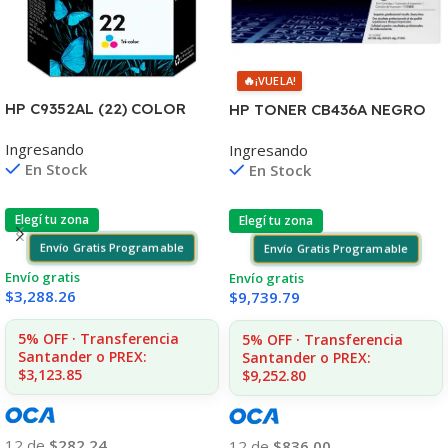
🔥
¡VUELA!
HP C9352AL (22) COLOR
HP TONER CB436A NEGRO
J3680/3920/3940/4140/435
LJ P1505/1505S/1120/1522
Ingresando
Ingresando
5 6ML (D)
2.000 COPIAS
En Stock
En Stock
Elegí tu zona
Elegí tu zona
Envío Gratis Programable
Envío Gratis Programable
Envío gratis
Envío gratis
$
3,288.26
$
9,739.79
5% OFF · Transferencia
5% OFF · Transferencia
Santander o PREX:
Santander o PREX:
$3,123.85
$9,252.80
12 de
$282.24
12 de
$836.00