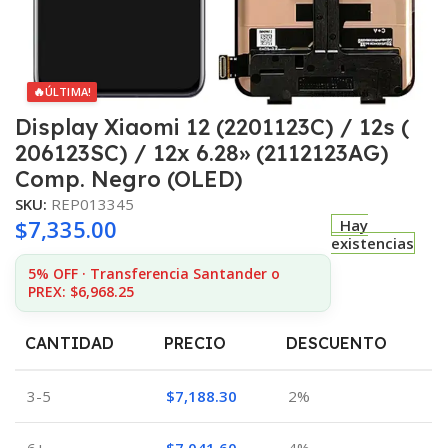
🔥
ÚLTIMA!
Display Xiaomi 12 (2201123C) / 12s (
206123SC) / 12x 6.28» (2112123AG)
Comp. Negro (OLED)
SKU:
REP013345
$
7,335.00
Hay
existencias
5% OFF · Transferencia Santander o
PREX: $6,968.25
CANTIDAD
PRECIO
DESCUENTO
3-5
$
7,188.30
2%
6+
$
7,041.60
4%