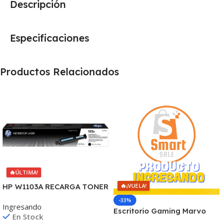
Descripción
Especificaciones
Productos Relacionados
🔥
ÚLTIMA!
🔥
HP W1103A RECARGA TONER
¡VUELA!
103A NEVERSTOP
-33%
Ingresando
1000/1001/1020/1200 (B)
Escritorio Gaming Marvo
En Stock
De-11 Rgb Con Control