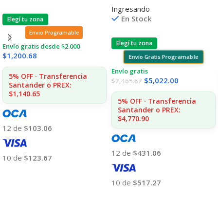
Ingresando
Remoto
En Stock
Elegí tu zona
Envio Programable
Elegí tu zona
Envío gratis desde $2.000
$
1,200.68
Envío Gratis Programable
Envío gratis
5% OFF · Transferencia
$
5,022.00
$
7,465.67
Santander o PREX:
$1,140.65
5% OFF · Transferencia
Santander o PREX:
$4,770.90
12 de
$103.06
12 de
$431.06
10 de
$123.67
Añadir Al Carrito
10 de
$517.27
Añadir Al Carrito