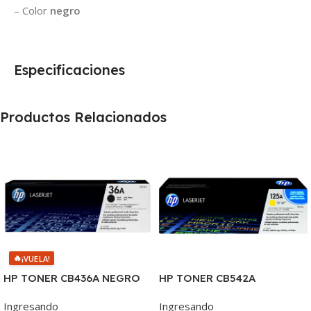
– Color
negro
Especificaciones
Productos Relacionados
🔥
¡VUELA!
HP TONER CB436A NEGRO
HP TONER CB542A
LJ P1505/1505S/1120/1522
AMARILLO 125A 1400 COPIA
Ingresando
Ingresando
2.000 COPIAS
1215/1515/1510/1312