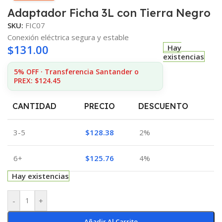
Adaptador Ficha 3L con Tierra Negro
SKU:
FIC07
Conexión eléctrica segura y estable
$
131.00
Hay
existencias
5% OFF · Transferencia Santander o
PREX: $124.45
CANTIDAD
PRECIO
DESCUENTO
3-5
$
128.38
2%
6+
$
125.76
4%
Hay existencias
-
+
Añadir Al Carrito