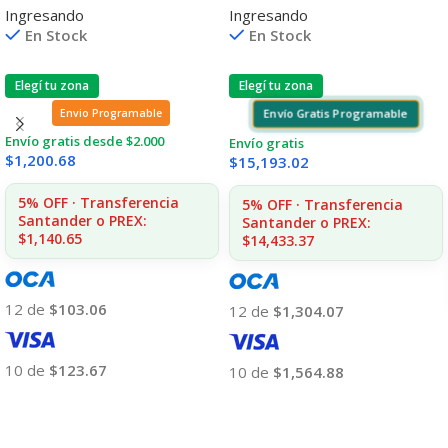
Ingresando
Ingresando
1000/1001/1020/1200 (B)
2020/2025/2030/2320
En Stock
En Stock
2.800 CPS CP
Elegí tu zona
Elegí tu zona
Envío Gratis Programable
Envio Programable
Envío gratis desde $2.000
Envío gratis
$
1,200.68
$
15,193.02
5% OFF · Transferencia
5% OFF · Transferencia
Santander o PREX:
Santander o PREX:
$1,140.65
$14,433.37
12 de
$103.06
12 de
$1,304.07
10 de
$123.67
10 de
$1,564.88
Añadir Al Carrito
Añadir Al Carrito