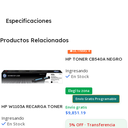
Especificaciones
Productos Relacionados
🔥
ÚLTIMAS 4
HP TONER CB540A NEGRO
125A 2200 COPIAS
Ingresando
1215/1515/1510/1312
En Stock
Elegí tu zona
Envío Gratis Programable
HP W1103A RECARGA TONER
Envío gratis
103A NEVERSTOP
$
9,851.19
Ingresando
1000/1001/1020/1200 (B)
En Stock
5% OFF · Transferencia