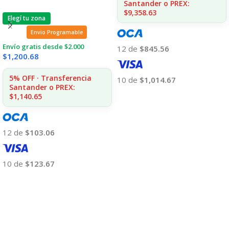
Santander o PREX:
$9,358.63
Elegí tu zona
Envio Programable
Envío gratis desde $2.000
12 de
$845.56
$
1,200.68
5% OFF · Transferencia
10 de
$1,014.67
Santander o PREX:
Añadir Al Carrito
$1,140.65
12 de
$103.06
10 de
$123.67
Añadir Al Carrito