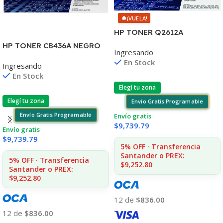
🔥
¡VUELA!
HP TONER Q2612A
1010/1012/1015/20/22
HP TONER CB436A NEGRO
Ingresando
3015/30/50 MFC1005/1319
LJ P1505/1505S/1120/1522
En Stock
Ingresando
2.000 COPIAS
En Stock
Elegí tu zona
Elegí tu zona
Envío Gratis Programable
Envío Gratis Programable
Envío gratis
$
9,739.79
Envío gratis
$
9,739.79
5% OFF · Transferencia
Santander o PREX:
5% OFF · Transferencia
$9,252.80
Santander o PREX:
$9,252.80
12 de
$836.00
12 de
$836.00