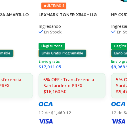
🔥
ÚLTIMAS 4
LEXMARK TONER X340H11G
HP C93
2A AMARILLO
NEGRO X342 6.000 COPIAS CP
T610/1
A
Ingresando
Ingresa
130ML 
1312
En Stock
En S
Elegí tu zona
Elegí tu
Envío Gratis Programable
Envío G
ramable
Envío gratis
Envío gr
$
17,011.05
$
9,968.
5% OFF · Transferencia
5% O
nsferencia
Santander o PREX:
Sant
PREX:
$16,160.50
$9,4
12 de
$1,460.12
12 de
$