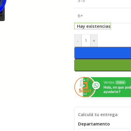
3-5
6+
Hay existencias
-
+
Ventas
Online
Hola, en que p
ayudarte?
Calculá tu entrega
Departamento