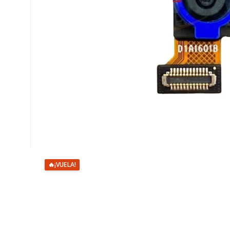
🔥
¡VUELA!