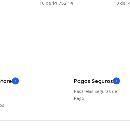
10 de
$1,752.14
10 de
$
Añadir Al Carrito
Añadir
Store
Pagos Seguros
Pasarelas Seguras de
Y
Pago
os