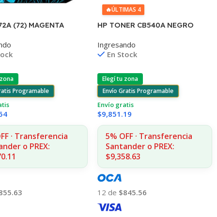
🔥
ÚLTIMAS 4
72A (72) MAGENTA
HP TONER CB540A NEGRO
100/1300/2300/795/790
125A 2200 COPIAS
ndo
Ingresando
UK
1215/1515/1510/1312
tock
En Stock
 zona
Elegí tu zona
ratis Programable
Envío Gratis Programable
atis
Envío gratis
54
$
9,851.19
FF · Transferencia
5% OFF · Transferencia
ander o PREX:
Santander o PREX:
70.11
$9,358.63
855.63
12 de
$845.56