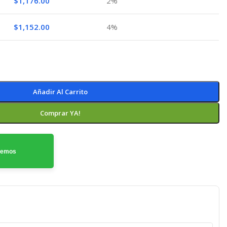
$
1,176.00
2%
$
1,152.00
4%
Añadir Al Carrito
Comprar YA!
odemos