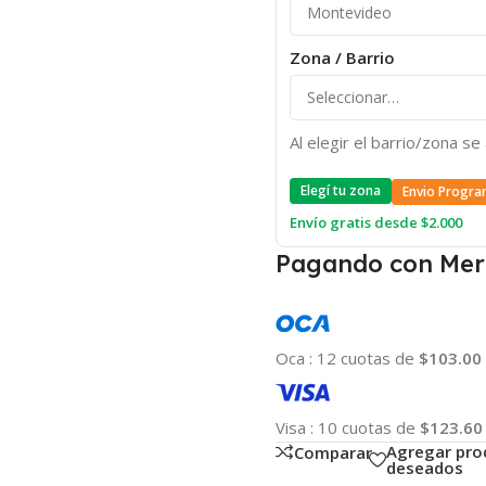
Zona / Barrio
Al elegir el barrio/zona s
Elegí tu zona
Envio Progra
Envío gratis desde $2.000
Pagando con Mer
Oca
:
12 cuotas de
$103.00
Visa
:
10 cuotas de
$123.60
Agregar pro
Comparar
deseados