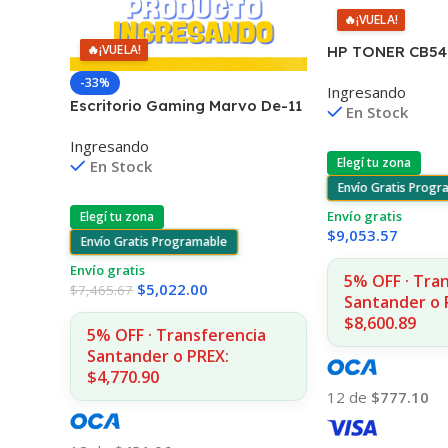
🔥
¡VUELA!
🔥
¡VUELA!
HP TONER CB54
125A 1400 COPI
-33%
Ingresando
1215/1515/1510/
Escritorio Gaming Marvo De-11
En Stock
Rgb Con Control Remoto
Ingresando
Elegí tu zona
En Stock
Envío Gratis Prog
Envío gratis
Elegí tu zona
$
9,053.57
Envío Gratis Programable
Envío gratis
5% OFF · Tra
$
5,022.00
$
7,465.67
Santander o 
$8,600.89
5% OFF · Transferencia
Santander o PREX:
$4,770.90
12 de
$777.10