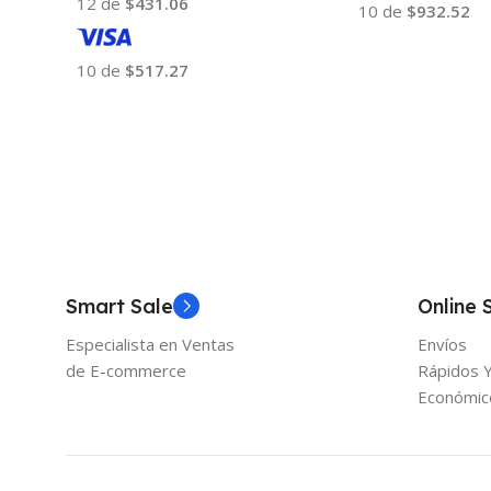
12 de
$431.06
10 de
$932.52
Añadir Al Carrito
10 de
$517.27
Añadir Al Carrito
Smart Sale
Online 
Especialista en Ventas
Envíos
de E-commerce
Rápidos 
Económic