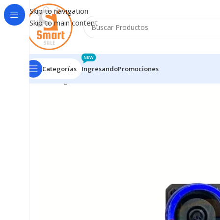
Skip to navigation
Skip to main content
NEW
Categorías
Ingresando
Promociones
Inicio
/
Ingresando
/
Flex Xiaomi Redmi Note 13 5G Ca