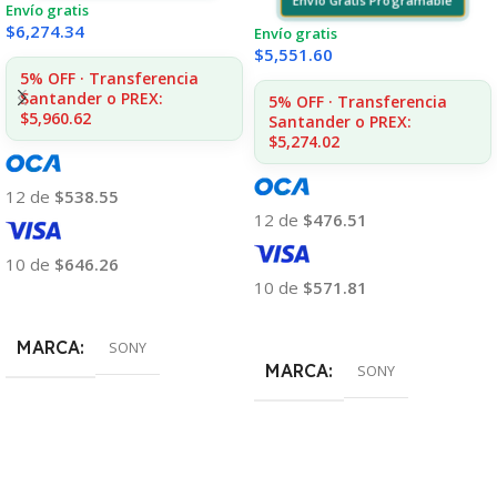
Envío Gratis Programable
Envío gratis
$
6,274.34
Envío gratis
$
5,551.60
5% OFF · Transferencia
Santander o PREX:
5% OFF · Transferencia
$5,960.62
Santander o PREX:
$5,274.02
12 de
$538.55
12 de
$476.51
10 de
$646.26
10 de
$571.81
Añadir Al Carrito
Añadir Al Carrito
MARCA
SONY
MARCA
SONY