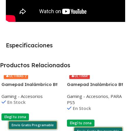
Especificaciones
Productos Relacionados
🔥
🔥
ÚLTIMAS 2
ÚLTIMA!
Gamepad Inalámbrico Bt
Gamepad Inalámbrico Bt
Sony Ps5 Dualsense
Sony Ps5 Dualsense
Gaming - Accesorios
Gaming - Accesorios
,
PARA
Respuesta Háptica
Respuesta Háptica
En Stock
PS5
En Stock
Elegí tu zona
Elegí tu zona
Envío Gratis Programable