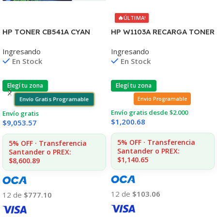
🔥
ÚLTIMA!
HP TONER CB541A CYAN
HP W1103A RECARGA TONER
125A 1400 COPIAS
103A NEVERSTOP
Ingresando
Ingresando
1215/1515/1510/1312
1000/1001/1020/1200 (B)
En Stock
En Stock
Elegí tu zona
Elegí tu zona
Envío Gratis Programable
Envio Programable
Envío gratis desde $2.000
Envío gratis
$
1,200.68
$
9,053.57
5% OFF · Transferencia
5% OFF · Transferencia
Santander o PREX:
Santander o PREX:
$1,140.65
$8,600.89
12 de
$103.06
12 de
$777.10