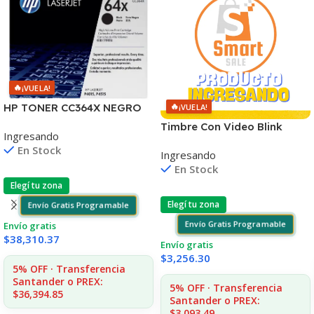
🔥
¡VUELA!
🔥
HP TONER CC364X NEGRO
¡VUELA!
P4010/4015/4515 24.000
Timbre Con Video Blink
Ingresando
COPIAS
Visión Nocturna Wifi 1080p
En Stock
Ingresando
En Stock
Elegí tu zona
Elegí tu zona
Envío Gratis Programable
Envío Gratis Programable
Envío gratis
$
38,310.37
Envío gratis
$
3,256.30
5% OFF · Transferencia
Santander o PREX:
5% OFF · Transferencia
$36,394.85
Santander o PREX:
$3,093.49