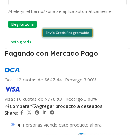
Al elegir el barrio/zona se aplica automáticamente.
Elegí tu zona
Envío Gratis Programable
Envío gratis
Pagando con Mercado Pago
Oca
:
12 cuotas de
$647.44
·
Recargo 3.00%
Visa
:
10 cuotas de
$776.93
·
Recargo 3.00%
Comparar
Agregar producto a deseados
Share:
4
Personas viendo este producto ahora!