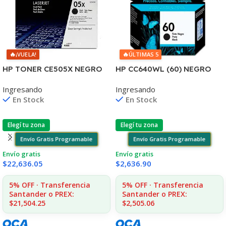
🔥
🔥
¡VUELA!
ÚLTIMAS 5
HP TONER CE505X NEGRO
HP CC640WL (60) NEGRO
LJ 2055 6.500 COPIAS CP
D2530/60
Ingresando
Ingresando
F4580/F4280/F4480/D110
En Stock
En Stock
Elegí tu zona
Elegí tu zona
Envío Gratis Programable
Envío Gratis Programable
Envío gratis
Envío gratis
$
22,636.05
$
2,636.90
5% OFF · Transferencia
5% OFF · Transferencia
Santander o PREX:
Santander o PREX:
$21,504.25
$2,505.06