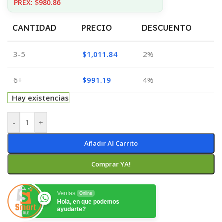
PREX: $980.86
CANTIDAD
PRECIO
DESCUENTO
3-5
$
1,011.84
2%
6+
$
991.19
4%
Hay existencias
-
+
Añadir Al Carrito
Comprar YA!
Ventas
Online
Hola, en que podemos
ayudarte?