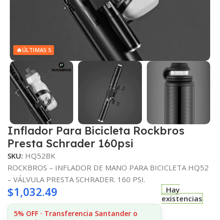
🔥
ÚLTIMAS 5
Inflador Para Bicicleta Rockbros
Presta Schrader 160psi
SKU:
HQ52BK
ROCKBROS – INFLADOR DE MANO PARA BICICLETA HQ52
– VÁLVULA PRESTA SCHRADER. 160 PSI.
$
1,032.49
Hay
existencias
5% OFF · Transferencia Santander o