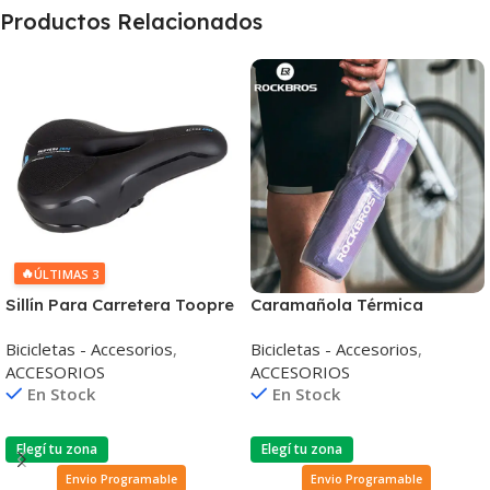
Productos Relacionados
🔥
ÚLTIMAS 3
Sillín Para Carretera Toopre
Caramañola Térmica
Grueso Suave Transpirable
Rockbros 670ml
Bicicletas - Accesorios
,
Bicicletas - Accesorios
,
Ergonómica Antideslizante
ACCESORIOS
ACCESORIOS
En Stock
En Stock
Elegí tu zona
Elegí tu zona
Envio Programable
Envio Programable