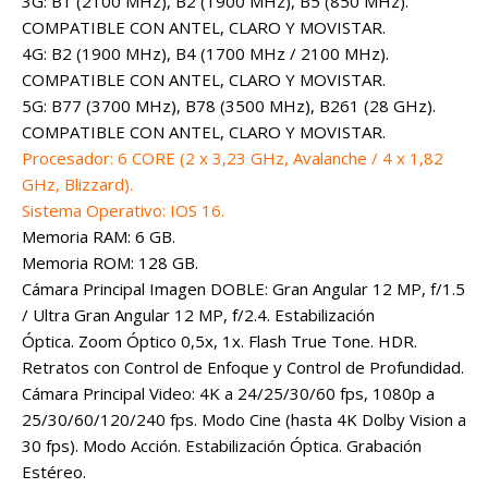
3G: B1 (2100 MHz), B2 (1900 MHz), B5 (850 MHz).
COMPATIBLE CON ANTEL, CLARO Y MOVISTAR.
4G: B2 (1900 MHz), B4 (1700 MHz / 2100 MHz).
COMPATIBLE CON ANTEL, CLARO Y MOVISTAR.
5G: B77 (3700 MHz), B78 (3500 MHz), B261 (28 GHz).
COMPATIBLE CON ANTEL, CLARO Y MOVISTAR.
Procesador: 6 CORE (2 x 3,23 GHz, Avalanche / 4 x 1,82
GHz, Blizzard).
Sistema Operativo: IOS 16.
Memoria RAM: 6 GB.
Memoria ROM: 128 GB.
Cámara Principal Imagen DOBLE: Gran Angular 12 MP, f/1.5
/ Ultra Gran Angular 12 MP, f/2.4. Estabilización
Óptica. Zoom Óptico 0,5x, 1x. Flash True Tone. HDR.
Retratos con Control de Enfoque y Control de Profundidad.
Cámara Principal Video: 4K a 24/25/30/60 fps, 1080p a
25/30/60/120/240 fps. Modo Cine (hasta 4K Dolby Vision a
30 fps). Modo Acción. Estabilización Óptica. Grabación
Estéreo.