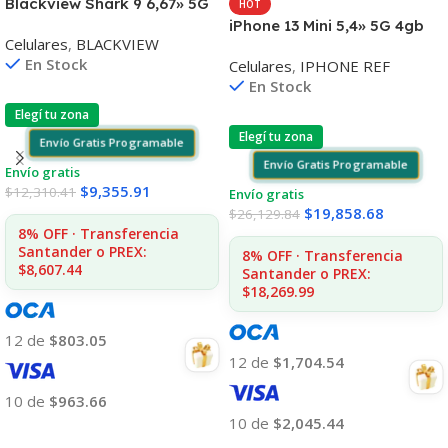
Blackview Shark 9 6,67» 5G
HOT
24gb 256gb Dual Cam 50mp
iPhone 13 Mini 5,4» 5G 4gb
Celulares
,
BLACKVIEW
128gb Dual Cam 12mp
En Stock
Celulares
,
IPHONE REF
En Stock
Elegí tu zona
Elegí tu zona
Envío Gratis Programable
Envío Gratis Programable
Envío gratis
$
9,355.91
$
12,310.41
Envío gratis
$
19,858.68
$
26,129.84
8% OFF · Transferencia
Santander o PREX:
8% OFF · Transferencia
$8,607.44
Santander o PREX:
$18,269.99
12 de
$803.05
12 de
$1,704.54
10 de
$963.66
10 de
$2,045.44
Añadir Al Carrito