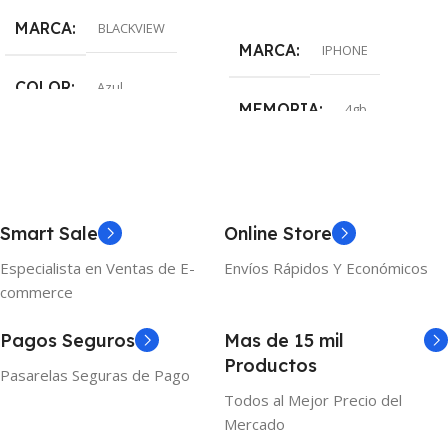
Añadir Al Carrito
MARCA
BLACKVIEW
MARCA
IPHONE
COLOR
Azul
MEMORIA
4gb
ALMACENAMIENTO
128gb
Smart Sale
Online Store
Especialista en Ventas de E-
Envíos Rápidos Y Económicos
COLOR
Rojo
commerce
Pagos Seguros
Mas de 15 mil
Productos
Pasarelas Seguras de Pago
Todos al Mejor Precio del
Mercado