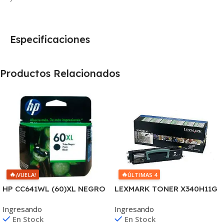
Especificaciones
Productos Relacionados
🔥
🔥
¡VUELA!
ÚLTIMAS 4
HP CC641WL (60)XL NEGRO
LEXMARK TONER X340H11G
D2530/60
NEGRO X342 6.000 COPIAS
Ingresando
Ingresando
F4580/F4280/F4480/D110
CP
En Stock
En Stock