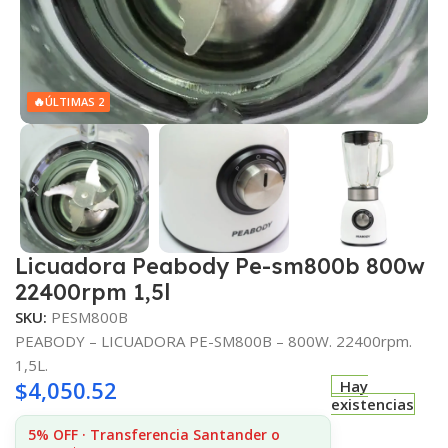
🔥
ÚLTIMAS 2
Licuadora Peabody Pe-sm800b 800w
22400rpm 1,5l
SKU:
PESM800B
PEABODY – LICUADORA PE-SM800B – 800W. 22400rpm.
1,5L.
$
4,050.52
Hay
existencias
5% OFF · Transferencia Santander o