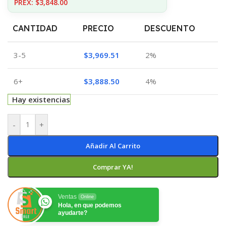
PREX: $3,848.00
CANTIDAD
PRECIO
DESCUENTO
3-5
$
3,969.51
2%
6+
$
3,888.50
4%
Hay existencias
-
+
Añadir Al Carrito
Comprar YA!
Ventas
Online
Hola, en que podemos
ayudarte?