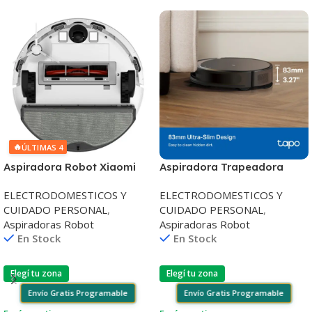
🔥
ÚLTIMAS 4
Aspiradora Robot Xiaomi
Aspiradora Trapeadora
Vacuum S40C 5000Pa
Robot Tp-Link Tapo Rv20
ELECTRODOMESTICOS Y
ELECTRODOMESTICOS Y
Max 5300Pa
CUIDADO PERSONAL
,
CUIDADO PERSONAL
,
Aspiradoras Robot
Aspiradoras Robot
En Stock
En Stock
Elegí tu zona
Elegí tu zona
Envío Gratis Programable
Envío Gratis Programable