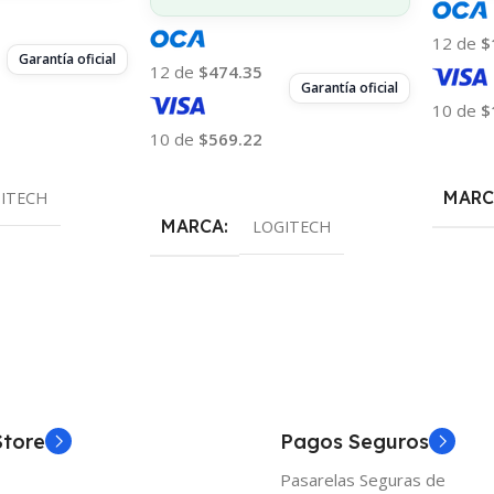
12 de
$
Garantía oficial
12 de
$474.35
Garantía oficial
10 de
$
10 de
$569.22
Añadir
Añadir Al Carrito
MARC
ITECH
MARCA
LOGITECH
Store
Pagos Seguros
Pasarelas Seguras de