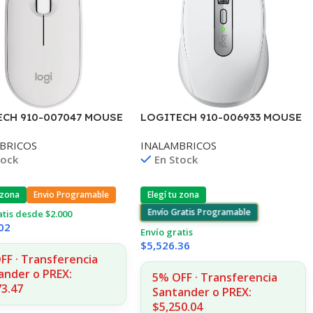
ECH 910-007047 MOUSE
LOGITECH 910-006933 MOUSE
PEBBLE 2 OFF WHITE
MX ANYWHERE 3S PALE GREY
BRICOS
INALAMBRICOS
BT
INAL+BT
tock
En Stock
 zona
Envio Programable
Elegí tu zona
Envío Gratis Programable
atis desde $2.000
02
Envío gratis
$
5,526.36
FF · Transferencia
ander o PREX:
5% OFF · Transferencia
73.47
Santander o PREX:
$5,250.04