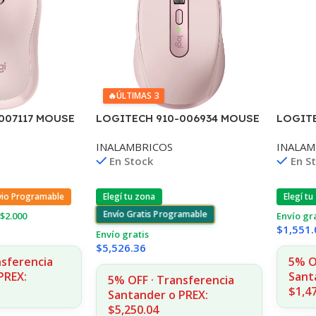
🔥
ÚLTIMAS 3
007117 MOUSE
LOGITECH 910-006934 MOUSE
LOGIT
OSE INAL+BT
MX ANYWHERE 3S ROSE
M350S 
INALAMBRICOS
INALAM
INAL+BT
INAL+
En Stock
En S
vio Programable
Elegí tu zona
Elegí tu
Envío Gratis Programable
$2.000
Envío gr
$
1,551.
Envío gratis
$
5,526.36
nsferencia
5% O
PREX:
Sant
5% OFF · Transferencia
$1,4
Santander o PREX:
$5,250.04