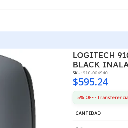
OGITECH 910-004425/4940 MOUSE M170 BLACK INALAMBRICO
LOGITECH 91
BLACK INAL
SKU:
910-004940
$
595.24
5% OFF · Transferenci
CANTIDAD