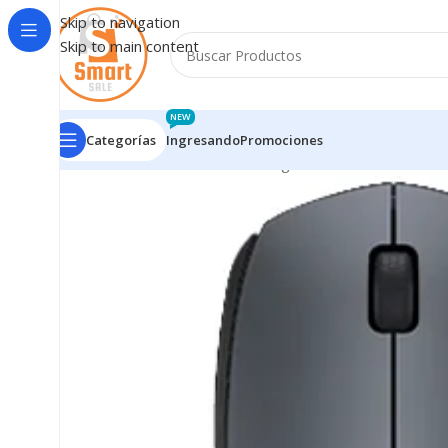
Skip to navigation
Skip to main content
NEW
Categorías
Ingresando
Promociones
Inicio
/
Mouse - Pad - Tablet Digital
/
INALAMBRICOS
/
L