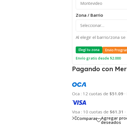
Zona / Barrio
Al elegir el barrio/zona s
Elegí tu zona
Envio Progra
Envío gratis desde $2.000
Pagando con Mer
Oca
:
12 cuotas de
$51.09
·
Visa
:
10 cuotas de
$61.31
·
Agregar pro
Comparar
deseados