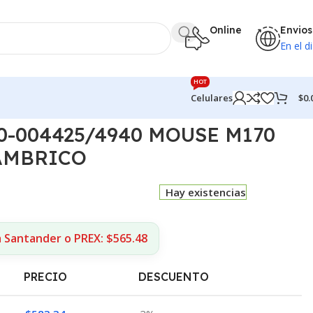
Online
Envios
En el di
HOT
$
0.
Celulares
0-004425/4940 MOUSE M170
AMBRICO
Hay existencias
a Santander o PREX: $565.48
PRECIO
DESCUENTO