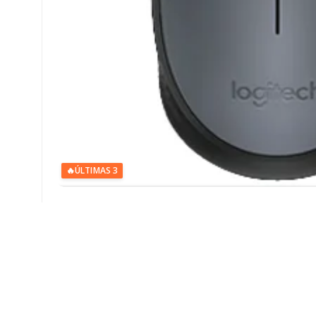
🔥
ÚLTIMAS 3