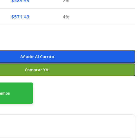
$
583.34
2%
$
571.43
4%
Añadir Al Carrito
Comprar YA!
odemos