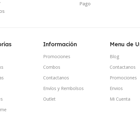
Y
Pago
os
rías
Información
Menu de U
Promociones
Blog
ks
Combos
Contactanos
as
Contactanos
Promociones
Envíos y Rembolsos
Envios
es
Outlet
Mi Cuenta
ome