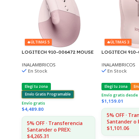
🔥
ÚLTIMAS 5
🔥
ÚLTIMAS 3
LOGITECH 910-006472 MOUSE
LOGITECH 910-
LIFT VERTICAL ROSE INAL+BT
M240 SILENT R
INALAMBRICOS
INALAMBRICOS
En Stock
En Stock
Elegí tu zona
Elegí tu zona
En
Envío Gratis Programable
Envío gratis desde 
$
1,159.01
Envío gratis
$
4,489.80
5% OFF · Tra
Santander o 
5% OFF · Transferencia
$1,101.06
Santander o PREX:
$4,265.31